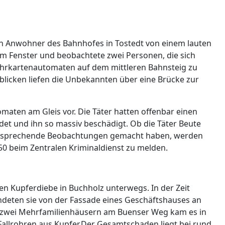
en Anwohner des Bahnhofes in Tostedt von einem lauten
em Fenster und beobachtete zwei Personen, die sich
ahrkartenautomaten auf dem mittleren Bahnsteig zu
licken liefen die Unbekannten über eine Brücke zur
aten am Gleis vor. Die Täter hatten offenbar einen
t und ihn so massiv beschädigt. Ob die Täter Beute
entsprechende Beobachtungen gemacht haben, werden
850 beim Zentralen Kriminaldienst zu melden.
ren Kupferdiebe in Buchholz unterwegs. In der Zeit
deten sie von der Fassade eines Geschäftshauses an
n zwei Mehrfamilienhäusern am Buenser Weg kam es in
Fallrohren aus Kupfer.Der Gesamtschaden liegt bei rund