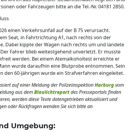
sonen oder Fahrzeugen bitte an die Tel.-Nr. 04181 2850.
luss
026 einen Verkehrsunfall auf der B 75 verursacht.
m Seat, in Fahrtrichtung A1, nach rechts von der
ke. Dabei kippte der Wagen nach rechts um und landete
. Der Fahrer blieb weitestgehend unverletzt. Er musste
reit werden. Bei einem Atemalkoholtest erreichte er
 Mann wurde daraufhin eine Blutprobe entnommen. Sein
n den 60-Jährigen wurde ein Strafverfahren eingeleitet.
basiert auf einer Meldung der Polizeiinspektion
Harburg
vom
lmeldung aus dem
Blaulichtreport
des Presseportals finden
ieren, werden diese Texte datengetrieben aktualisiert und
gen oder Rückfragen wenden Sie sich bitte an
 und Umgebung: