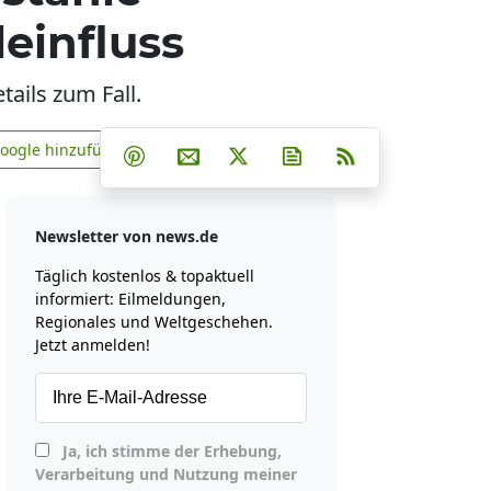
leinfluss
tails zum Fall.
Teilen auf Facebook
Teilen auf Whatsapp
Teilen auf Telegram
Google hinzufügen
Teilen auf Pinterest
Per E-Mail teilen
Post auf X
Newsletter abonniere
RSS
news.de zu Google hinzufügen
Newsletter von news.de
Täglich kostenlos & topaktuell
informiert: Eilmeldungen,
Regionales und Weltgeschehen.
Jetzt anmelden!
Ja, ich stimme der Erhebung,
Verarbeitung und Nutzung meiner