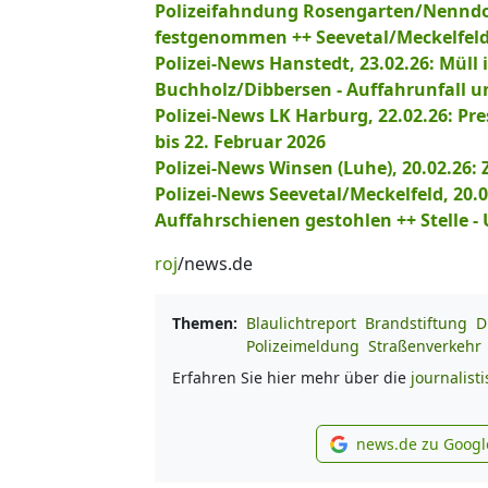
Polizeifahndung Rosengarten/Nenndorf
festgenommen ++ Seevetal/Meckelfeld 
Polizei-News Hanstedt, 23.02.26: Müll i
Buchholz/Dibbersen - Auffahrunfall u
Polizei-News LK Harburg, 22.02.26: Pr
bis 22. Februar 2026
Polizei-News Winsen (Luhe), 20.02.26
Polizei-News Seevetal/Meckelfeld, 20
Auffahrschienen gestohlen ++ Stelle - 
roj
/news.de
Themen:
Blaulichtreport
Brandstiftung
D
Polizeimeldung
Straßenverkehr
Erfahren Sie hier mehr über die
journalist
news.de zu Googl
new