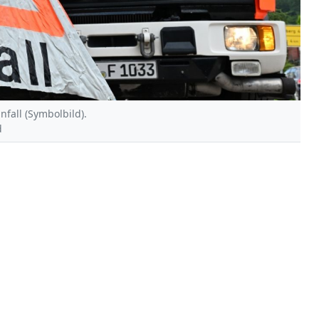
nfall (Symbolbild).
d