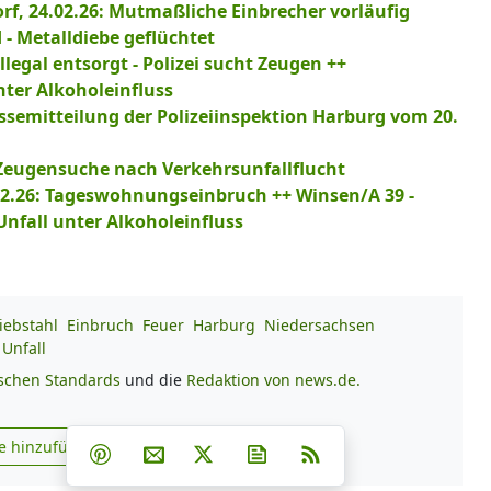
, 24.02.26: Mutmaßliche Einbrecher vorläufig
- Metalldiebe geflüchtet
llegal entsorgt - Polizei sucht Zeugen ++
nter Alkoholeinfluss
essemitteilung der Polizeiinspektion Harburg vom 20.
: Zeugensuche nach Verkehrsunfallflucht
.02.26: Tageswohnungseinbruch ++ Winsen/A 39 -
Unfall unter Alkoholeinfluss
iebstahl
Einbruch
Feuer
Harburg
Niedersachsen
Unfall
ischen Standards
und die
Redaktion von news.de.
Teilen auf Facebook
Teilen auf Whatsapp
Teilen auf Telegram
e hinzufügen
Teilen auf Pinterest
Per E-Mail teilen
Post auf X
Newsletter abonnieren
RSS
s.de zu Google hinzufügen