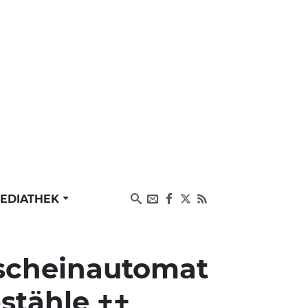
EDIATHEK
scheinautomat
stähle ++