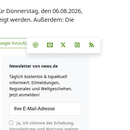
ür Donnerstag, den 06.08.2026,
zeigt werden. Außerdem: Die
Teilen auf Facebook
Teilen auf Whatsapp
Teilen auf Telegram
Google hinzufügen
Teilen auf Pinterest
Per E-Mail teilen
Post auf X
Newsletter abonniere
RSS
news.de zu Google hinzufügen
Newsletter von news.de
Täglich kostenlos & topaktuell
informiert: Eilmeldungen,
Regionales und Weltgeschehen.
Jetzt anmelden!
Ja, ich stimme der Erhebung,
Verarbeitung und Nutzung meiner