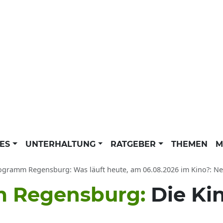
LES
UNTERHALTUNG
RATGEBER
THEMEN
M
Regensburg: Was läuft heute, am 06.08.2026 im Kino?: Neue Filme aktuell - Highlights und Kinofilme für Kinder bei Oste
 Regensburg:
Die Ki