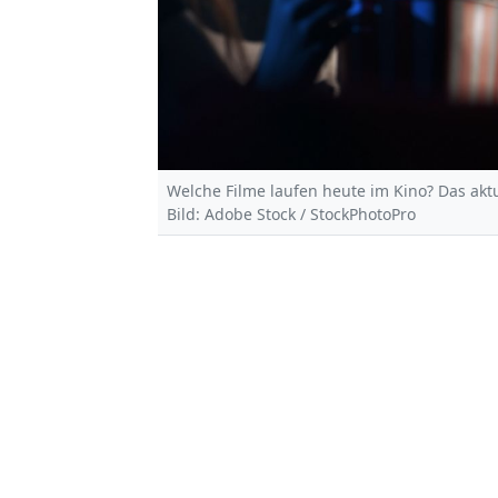
Welche Filme laufen heute im Kino? Das akt
Bild: Adobe Stock / StockPhotoPro