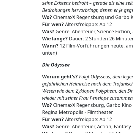
seine Existenz bedroht – gerade als eine se
Bedrohungen hervorbringt, denen er je geg
Wo?
CinemaxX Regensburg und Garbo K
Für wen?
Altersfreigabe: Ab 12
Was?
Genre: Abenteuer, Science Fiction,
Wie lange?
Dauer: 2 Stunden 26 Minute
Wann?
12 Film-Vorführungen heute, am
unten)
Die Odyssee
Worum geht's?
Folgt Odysseus, dem legen
gefährlichen Heimreise nach dem Trojanisc
Wesen wie dem Zyklopen Polyphem, den Sire
wieder mit seiner Frau Penelope zusamm
Wo?
CinemaxX Regensburg, Garbo Kino 
Regina Metropolis - Filmtheater
Für wen?
Altersfreigabe: Ab 12
Was?
Genre: Abenteuer, Action, Fantasy