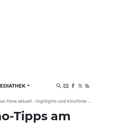
EDIATHEK
ntor Kino Regensburg, Garbo Kino Regensburg, Kinos im Andreasstadel Regensburg
no-Tipps am