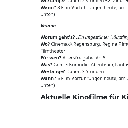
Wie lange?
Dauer: 2 Stunden 52 Minute
Wann?
8 Film-Vorführungen heute, am 
unten)
Vaiana
Worum geht's?
„Ein ungestümer Häuptlin
Wo?
CinemaxX Regensburg, Regina Filmt
Filmtheater
Für wen?
Altersfreigabe: Ab 6
Was?
Genre: Komödie, Abenteuer, Fantas
Wie lange?
Dauer: 2 Stunden
Wann?
5 Film-Vorführungen heute, am 
unten)
Aktuelle Kinofilme für K