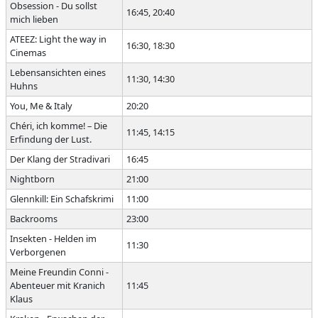
Obsession - Du sollst
16:45, 20:40
mich lieben
ATEEZ: Light the way in
16:30, 18:30
Cinemas
Lebensansichten eines
11:30, 14:30
Huhns
You, Me & Italy
20:20
Chéri, ich komme! – Die
11:45, 14:15
Erfindung der Lust.
Der Klang der Stradivari
16:45
Nightborn
21:00
Glennkill: Ein Schafskrimi
11:00
Backrooms
23:00
Insekten - Helden im
11:30
Verborgenen
Meine Freundin Conni -
Abenteuer mit Kranich
11:45
Klaus