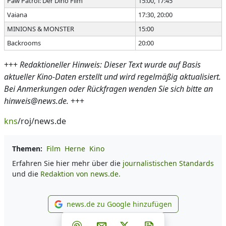
Paw Patrol: Der Dino Film
15:00, 17:45
Vaiana
17:30, 20:00
MINIONS & MONSTER
15:00
Backrooms
20:00
+++
Redaktioneller Hinweis: Dieser Text wurde auf Basis
aktueller Kino-Daten erstellt und wird regelmäßig aktualisiert.
Bei Anmerkungen oder Rückfragen wenden Sie sich bitte an
hinweis@news.de.
+++
kns
/roj/news.de
Themen:
Film
Herne
Kino
Erfahren Sie hier mehr über die
journalistischen Standards
und die
Redaktion von news.de.
news.de zu Google hinzufügen
news.de zu Google hinzufüg
Teilen auf Facebook
Teilen auf Whatsapp
Teilen auf Telegram