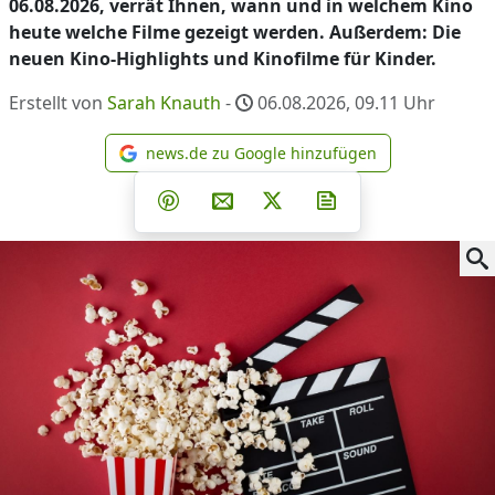
06.08.2026, verrät Ihnen, wann und in welchem Kino
heute welche Filme gezeigt werden. Außerdem: Die
neuen Kino-Highlights und Kinofilme für Kinder.
Erstellt von
Sarah Knauth
-
06.08.2026, 09.11
Uhr
news.de zu Google hinzufügen
news.de zu Google hinzufüg
Teilen auf Facebook
Teilen auf Whatsapp
Teilen auf Telegram
Teilen auf Pinterest
Per E-Mail teilen
Post auf X
Newsletter abonni