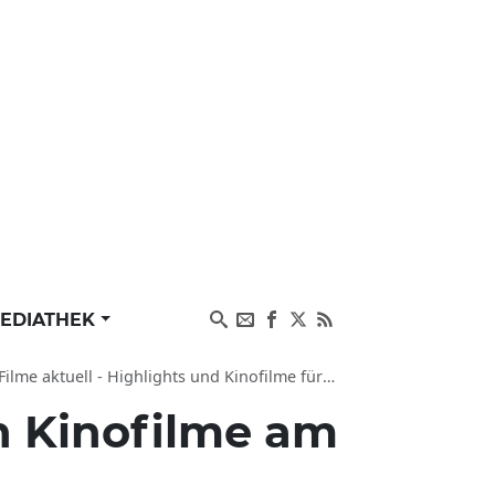
EDIATHEK
CI Kinowelt Potsdam, Kino im Filmmuseum, THALIA – DAS PROGRAMMKINO POTSDAM
n Kinofilme am