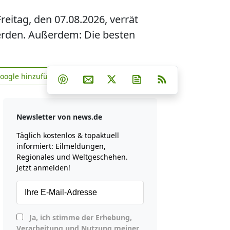
eitag, den 07.08.2026, verrät
werden. Außerdem: Die besten
Teilen auf Facebook
Teilen auf Whatsapp
Teilen auf Telegram
Google hinzufügen
Teilen auf Pinterest
Per E-Mail teilen
Post auf X
Newsletter abonniere
RSS
news.de zu Google hinzufügen
Newsletter von news.de
Täglich kostenlos & topaktuell
informiert: Eilmeldungen,
Regionales und Weltgeschehen.
Jetzt anmelden!
Ja, ich stimme der Erhebung,
Verarbeitung und Nutzung meiner