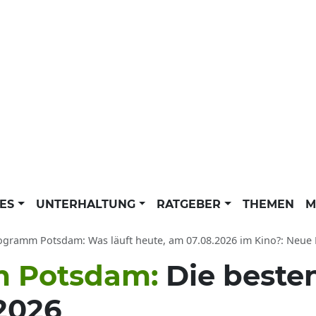
LES
UNTERHALTUNG
RATGEBER
THEMEN
M
 Potsdam: Was läuft heute, am 07.08.2026 im Kino?: Neue Filme aktuell - Highlights und Kinofilme für Kinder bei U
m Potsdam:
Die beste
.2026