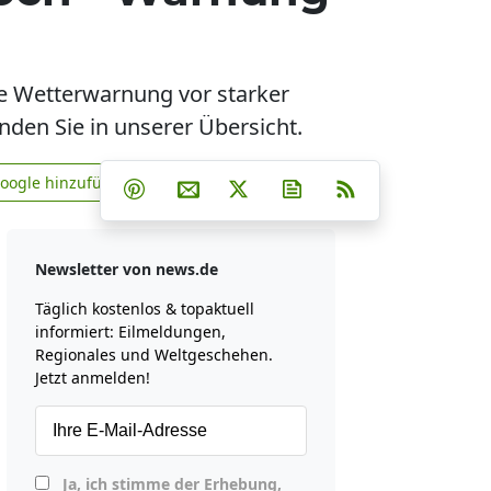
ne Wetterwarnung vor starker
den Sie in unserer Übersicht.
Teilen auf Facebook
Teilen auf Whatsapp
Teilen auf Telegram
Google hinzufügen
Teilen auf Pinterest
Per E-Mail teilen
Post auf X
Newsletter abonniere
RSS
news.de zu Google hinzufügen
Newsletter von news.de
Täglich kostenlos & topaktuell
informiert: Eilmeldungen,
Regionales und Weltgeschehen.
Jetzt anmelden!
Ja, ich stimme der Erhebung,