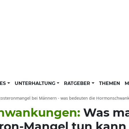
LES
UNTERHALTUNG
RATGEBER
THEMEN
M
osteronmangel bei Männern - was bedeuten die Hormonschwankungen?: Was ist bei 
chwankungen:
Was ma
eron-Mangel tun kann