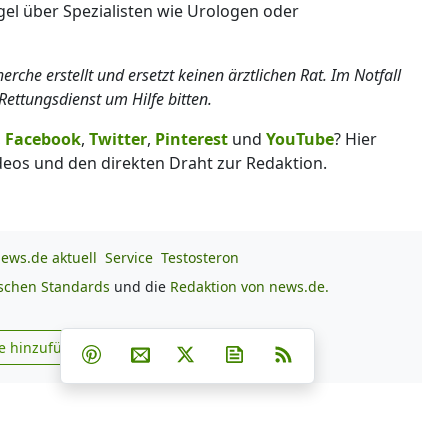
gel über Spezialisten wie Urologen oder
che erstellt und ersetzt keinen ärztlichen Rat. Im Notfall
Rettungsdienst um Hilfe bitten.
,
Facebook
,
Twitter
,
Pinterest
und
YouTube
? Hier
deos und den direkten Draht zur Redaktion.
ews.de aktuell
Service
Testosteron
ischen Standards
und die
Redaktion von news.de.
Teilen auf Facebook
Teilen auf Whatsapp
Teilen auf Telegram
e hinzufügen
Teilen auf Pinterest
Per E-Mail teilen
Post auf X
Newsletter abonnieren
RSS
s.de zu Google hinzufügen