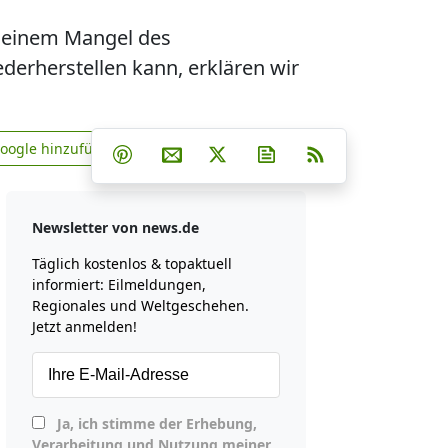
 einem Mangel des
erherstellen kann, erklären wir
Teilen auf Facebook
Teilen auf Whatsapp
Teilen auf Telegram
Google hinzufügen
Teilen auf Pinterest
Per E-Mail teilen
Post auf X
Newsletter abonniere
RSS
news.de zu Google hinzufügen
Newsletter von news.de
Täglich kostenlos & topaktuell
informiert: Eilmeldungen,
Regionales und Weltgeschehen.
Jetzt anmelden!
Ja, ich stimme der Erhebung,
Verarbeitung und Nutzung meiner