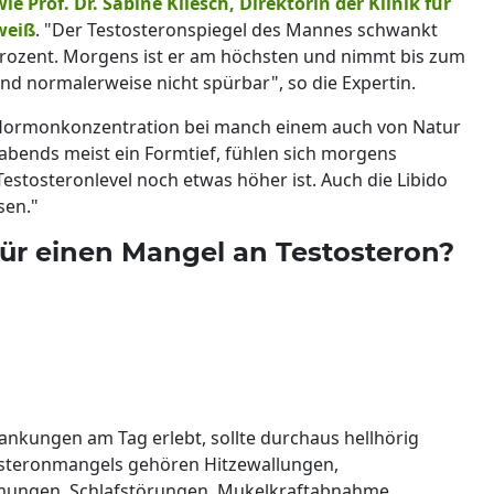
wie Prof. Dr. Sabine Kliesch, Direktorin der Klinik für
weiß
. "Der Testosteronspiegel des Mannes schwankt
 Prozent. Morgens ist er am höchsten und nimmt bis zum
nd normalerweise nicht spürbar", so die Expertin.
e Hormonkonzentration bei manch einem auch von Natur
n abends meist ein Formtief, fühlen sich morgens
 Testosteronlevel noch etwas höher ist. Auch die Libido
sen."
ür einen Mangel an Testosteron?
nkungen am Tag erlebt, sollte durchaus hellhörig
steronmangels gehören Hitzewallungen,
mungen, Schlafstörungen, Mukelkraftabnahme,