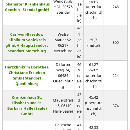
Wendstraß
(weit
Johanniter Krankenhaus
(se
e 31, 39576
unterdur
246
Genthin - Stendal gmbH
hr
Stendal
chschnittl
vie
ich)
le)
59
Carl-von-Basedow
Weiße
1
Klinikum Saalekreis
Mauer 52,
(se
50,7
300
gGmbH Hauptstandort
06217
hr
(mittel)
Standort Merseburg
Merseburg
vie
le)
Ditfurter
46
61,27
Harzklinikum Dorothea
Weg 24,
9
(weit
Christiane Erxleben
06484
(vi
unterdur
224
GmbH Standort
Quedlinbur
ele
chschnittl
Quedlinburg
g
)
ich)
43
Krankenhaus St.
45,42
Mauerstraß
3
Elisabeth und St.
(überdurc
e 5, 06110
(vi
374
Barbara Halle (Saale)
hschnittli
Halle(Saale)
ele
GmbH
ch)
)
Hallesche
41
42,33