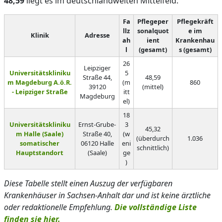
48,59
liegt es im deutschlandweiten Mittelfeld.
Fa
Pflegeper
Pflegekräft
llz
sonalquot
e im
Klinik
Adresse
ah
ient
Krankenhau
l
(gesamt)
s (gesamt)
26
Leipziger
Universitätskliniku
5
Straße 44,
48,59
m Magdeburg A.ö.R.
(m
860
39120
(mittel)
- Leipziger Straße
itt
Magdeburg
el)
18
Universitätskliniku
Ernst-Grube-
3
45,32
m Halle (Saale)
Straße 40,
(w
(überdurch
1.036
somatischer
06120 Halle
eni
schnittlich)
Hauptstandort
(Saale)
ge
)
Diese Tabelle stellt einen Auszug der verfügbaren
Krankenhäuser in Sachsen-Anhalt dar und ist keine ärztliche
oder redaktionelle Empfehlung.
Die vollständige Liste
finden sie hier.