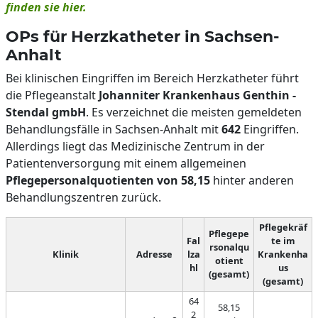
finden sie hier.
OPs für Herzkatheter in Sachsen-
Anhalt
Bei klinischen Eingriffen im Bereich Herzkatheter führt
die Pflegeanstalt
Johanniter Krankenhaus Genthin -
Stendal gmbH
. Es verzeichnet die meisten gemeldeten
Behandlungsfälle in Sachsen-Anhalt mit
642
Eingriffen.
Allerdings liegt das Medizinische Zentrum in der
Patientenversorgung mit einem allgemeinen
Pflegepersonalquotienten von 58,15
hinter anderen
Behandlungszentren zurück.
Pflegekräf
Pflegepe
Fal
te im
rsonalqu
Klinik
Adresse
lza
Krankenha
otient
hl
us
(gesamt)
(gesamt)
64
58,15
2