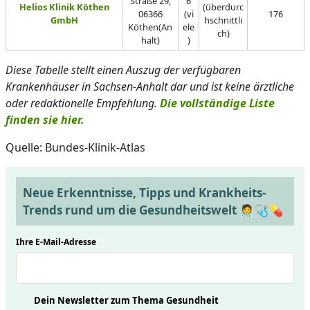
Straße 29,
6
Helios Klinik Köthen
(überdurc
06366
(vi
176
GmbH
hschnittli
Köthen(An
ele
ch)
halt)
)
Diese Tabelle stellt einen Auszug der verfügbaren
Krankenhäuser in Sachsen-Anhalt dar und ist keine ärztliche
oder redaktionelle Empfehlung.
Die vollständige Liste
finden sie hier.
Quelle: Bundes-Klinik-Atlas
Neue Erkenntnisse, Tipps und Krankheits-
Trends rund um die Gesundheitswelt 🧑‍⚕️🩺💊
Ihre E-Mail-Adresse
*
Dein Newsletter zum Thema Gesundheit