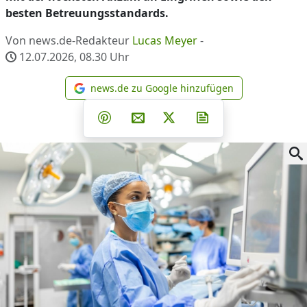
besten Betreuungsstandards.
Von news.de-Redakteur
Lucas Meyer
-
12.07.2026, 08.30
Uhr
news.de zu Google hinzufügen
news.de zu Google hinzufüg
Teilen auf Facebook
Teilen auf Whatsapp
Teilen auf Telegram
Teilen auf Pinterest
Per E-Mail teilen
Post auf X
Newsletter abonni