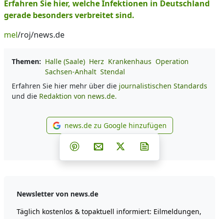
Erfahren Sie hier, welche Infektionen in Deutschland
gerade besonders verbreitet sind.
mel
/roj/news.de
Themen:
Halle (Saale)
Herz
Krankenhaus
Operation
Sachsen-Anhalt
Stendal
Erfahren Sie hier mehr über die
journalistischen Standards
und die
Redaktion von news.de.
news.de zu Google hinzufügen
news.de zu Google hinzufüg
Teilen auf Facebook
Teilen auf Whatsapp
Teilen auf Telegram
Teilen auf Pinterest
Per E-Mail teilen
Post auf X
Newsletter abonni
Newsletter von news.de
Täglich kostenlos & topaktuell informiert: Eilmeldungen,