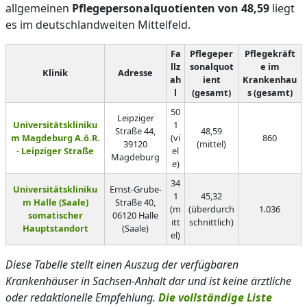
allgemeinen
Pflegepersonalquotienten von 48,59
liegt
es im deutschlandweiten Mittelfeld.
Fa
Pflegeper
Pflegekräft
llz
sonalquot
e im
Klinik
Adresse
ah
ient
Krankenhau
l
(gesamt)
s (gesamt)
50
Leipziger
Universitätskliniku
1
Straße 44,
48,59
m Magdeburg A.ö.R.
(vi
860
39120
(mittel)
- Leipziger Straße
el
Magdeburg
e)
34
Universitätskliniku
Ernst-Grube-
1
45,32
m Halle (Saale)
Straße 40,
(m
(überdurch
1.036
somatischer
06120 Halle
itt
schnittlich)
Hauptstandort
(Saale)
el)
Diese Tabelle stellt einen Auszug der verfügbaren
Krankenhäuser in Sachsen-Anhalt dar und ist keine ärztliche
oder redaktionelle Empfehlung.
Die vollständige Liste