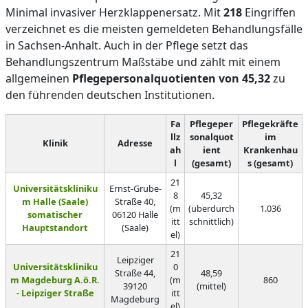
Minimal invasiver Herzklappenersatz. Mit
218
Eingriffen
verzeichnet es die meisten gemeldeten Behandlungsfälle
in Sachsen-Anhalt. Auch in der Pflege setzt das
Behandlungszentrum Maßstäbe und zählt mit einem
allgemeinen
Pflegepersonalquotienten von 45,32
zu
den führenden deutschen Institutionen.
Fa
Pflegeper
Pflegekräfte
llz
sonalquot
im
Klinik
Adresse
ah
ient
Krankenhau
l
(gesamt)
s (gesamt)
21
Universitätskliniku
Ernst-Grube-
8
45,32
m Halle (Saale)
Straße 40,
(m
(überdurch
1.036
somatischer
06120 Halle
itt
schnittlich)
Hauptstandort
(Saale)
el)
21
Leipziger
Universitätskliniku
0
Straße 44,
48,59
m Magdeburg A.ö.R.
(m
860
39120
(mittel)
- Leipziger Straße
itt
Magdeburg
el)