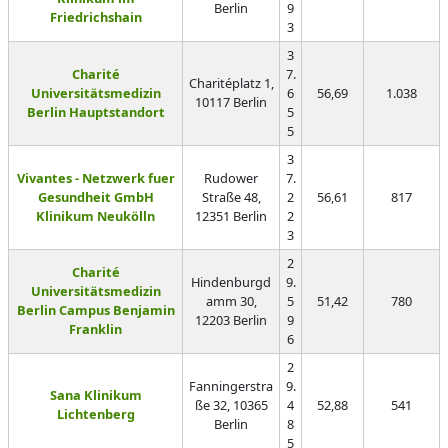
Berlin
9
Friedrichshain
3
3
Charité
7.
Charitéplatz 1,
Universitätsmedizin
6
56,69
1.038
10117 Berlin
Berlin Hauptstandort
5
5
3
Vivantes - Netzwerk fuer
Rudower
7.
Gesundheit GmbH
Straße 48,
2
56,61
817
Klinikum Neukölln
12351 Berlin
2
3
2
Charité
Hindenburgd
9.
Universitätsmedizin
amm 30,
5
51,42
780
Berlin Campus Benjamin
12203 Berlin
9
Franklin
6
2
Fanningerstra
9.
Sana Klinikum
ße 32, 10365
4
52,88
541
Lichtenberg
Berlin
8
5