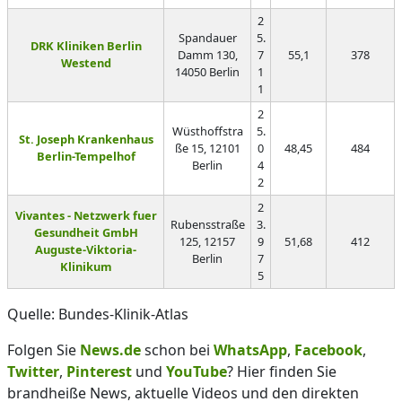
2
Spandauer
5.
DRK Kliniken Berlin
Damm 130,
7
55,1
378
Westend
14050 Berlin
1
1
2
Wüsthoffstra
5.
St. Joseph Krankenhaus
ße 15, 12101
0
48,45
484
Berlin-Tempelhof
Berlin
4
2
2
Vivantes - Netzwerk fuer
Rubensstraße
3.
Gesundheit GmbH
125, 12157
9
51,68
412
Auguste-Viktoria-
Berlin
7
Klinikum
5
Quelle: Bundes-Klinik-Atlas
Folgen Sie
News.de
schon bei
WhatsApp
,
Facebook
,
Twitter
,
Pinterest
und
YouTube
? Hier finden Sie
brandheiße News, aktuelle Videos und den direkten