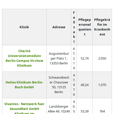
F
a
Pflegep
Pflegekrä
ll
ersonal
fte im
Klinik
Adresse
z
quotien
Krankenh
a
t
aus
h
l
6
Charité
Augustenbur
7.
Universitätsmedizin
ger Platz 1,
2
52,74
2.050
Berlin Campus Virchow
13353 Berlin
1
Klinikum
9
4
Schwanebeck
7.
Helios Klinikum Berlin-
er Chaussee
9
49,24
1.070
Buch GmbH
50, 13125
7
Berlin
0
4
Vivantes - Netzwerk fuer
Landsberger
0.
Gesundheit GmbH
Allee 49, 10249
5
53,39
764
Klinikum im