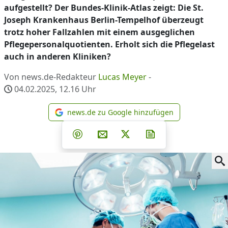
aufgestellt? Der Bundes-Klinik-Atlas zeigt: Die St.
Joseph Krankenhaus Berlin-Tempelhof überzeugt
trotz hoher Fallzahlen mit einem ausgeglichen
Pflegepersonalquotienten. Erholt sich die Pflegelast
auch in anderen Kliniken?
Von news.de-Redakteur
Lucas Meyer
-
04.02.2025, 12.16
Uhr
news.de zu Google hinzufügen
news.de zu Google hinzufüg
Teilen auf Facebook
Teilen auf Whatsapp
Teilen auf Telegram
Teilen auf Pinterest
Per E-Mail teilen
Post auf X
Newsletter abonni