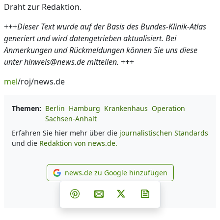
Draht zur Redaktion.
+++
Dieser Text wurde auf der Basis des Bundes-Klinik-Atlas
generiert und wird datengetrieben aktualisiert. Bei
Anmerkungen und Rückmeldungen können Sie uns diese
unter hinweis@news.de mitteilen.
+++
mel
/roj/news.de
Themen:
Berlin
Hamburg
Krankenhaus
Operation
Sachsen-Anhalt
Erfahren Sie hier mehr über die
journalistischen Standards
und die
Redaktion von news.de.
news.de zu Google hinzufügen
news.de zu Google hinzufüg
Teilen auf Facebook
Teilen auf Whatsapp
Teilen auf Telegram
Teilen auf Pinterest
Per E-Mail teilen
Post auf X
Newsletter abonni