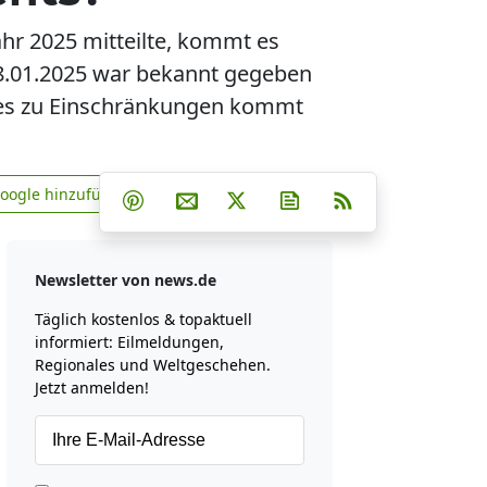
ahr 2025 mitteilte, kommt es
8.01.2025 war bekannt gegeben
o es zu Einschränkungen kommt
Teilen auf Facebook
Teilen auf Whatsapp
Teilen auf Telegram
Google hinzufügen
Teilen auf Pinterest
Per E-Mail teilen
Post auf X
Newsletter abonniere
RSS
news.de zu Google hinzufügen
Newsletter von news.de
Täglich kostenlos & topaktuell
informiert: Eilmeldungen,
Regionales und Weltgeschehen.
Jetzt anmelden!