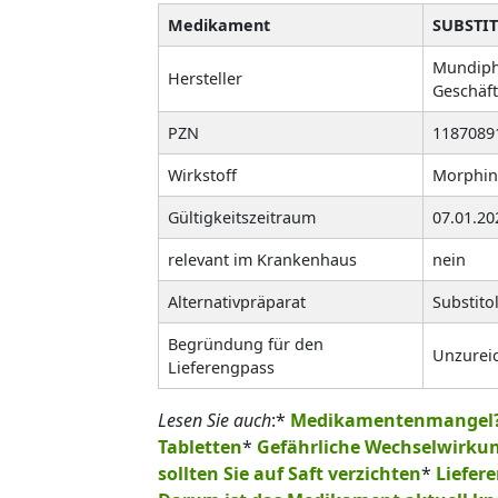
Medikament
SUBSTI
Mundipha
Hersteller
Geschäft
PZN
1187089
Wirkstoff
Morphins
Gültigkeitszeitraum
07.01.20
relevant im Krankenhaus
nein
Alternativpräparat
Substito
Begründung für den
Unzurei
Lieferengpass
Lesen Sie auch
:*
Medikamentenmangel? 
Tabletten
*
Gefährliche Wechselwirkun
sollten Sie auf Saft verzichten
*
Liefer