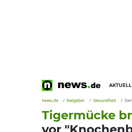
AKTUEL
news.de
Ratgeber
Gesundheit
Deng
Tigermücke bre
vor "Knochenb