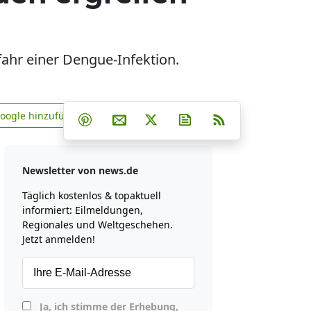
ahr einer Dengue-Infektion.
Teilen auf Facebook
Teilen auf Whatsapp
Teilen auf Telegram
Google hinzufügen
Teilen auf Pinterest
Per E-Mail teilen
Post auf X
Newsletter abonniere
RSS
news.de zu Google hinzufügen
Newsletter von news.de
Täglich kostenlos & topaktuell
informiert: Eilmeldungen,
Regionales und Weltgeschehen.
Jetzt anmelden!
Ja, ich stimme der Erhebung,