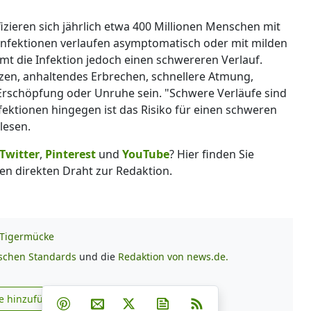
izieren sich jährlich etwa 400 Millionen Menschen mit
Infektionen verlaufen asymptomatisch oder mit milden
t die Infektion jedoch einen schwereren Verlauf.
n, anhaltendes Erbrechen, schnellere Atmung,
Erschöpfung oder Unruhe sein. "Schwere Verläufe sind
infektionen hingegen ist das Risiko für einen schweren
 lesen.
Twitter
,
Pinterest
und
YouTube
? Hier finden Sie
en direkten Draht zur Redaktion.
Tigermücke
ischen Standards
und die
Redaktion von news.de.
Teilen auf Facebook
Teilen auf Whatsapp
Teilen auf Telegram
e hinzufügen
Teilen auf Pinterest
Per E-Mail teilen
Post auf X
Newsletter abonnieren
RSS
s.de zu Google hinzufügen