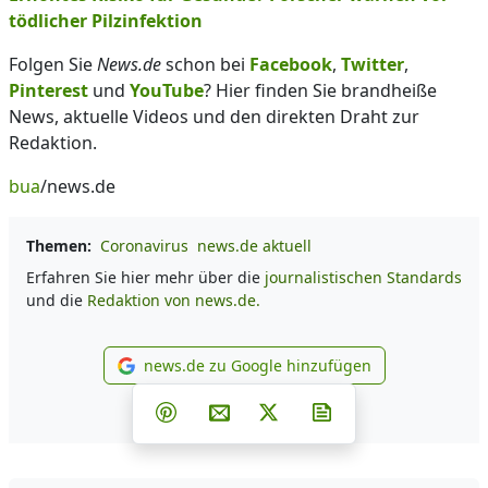
tödlicher Pilzinfektion
Folgen Sie
News.de
schon bei
Facebook
,
Twitter
,
Pinterest
und
YouTube
? Hier finden Sie brandheiße
News, aktuelle Videos und den direkten Draht zur
Redaktion.
bua
/news.de
Themen:
Coronavirus
news.de aktuell
Erfahren Sie hier mehr über die
journalistischen Standards
und die
Redaktion von news.de.
news.de zu Google hinzufügen
news.de zu Google hinzufüg
Teilen auf Facebook
Teilen auf Whatsapp
Teilen auf Telegram
Teilen auf Pinterest
Per E-Mail teilen
Post auf X
Newsletter abonni