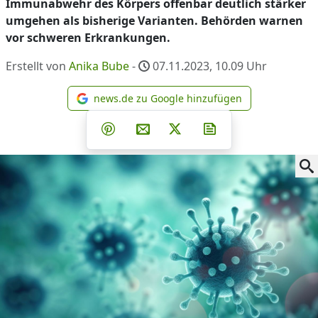
Immunabwehr des Körpers offenbar deutlich stärker
umgehen als bisherige Varianten. Behörden warnen
vor schweren Erkrankungen.
Erstellt von
Anika Bube
-
07.11.2023, 10.09
Uhr
news.de zu Google hinzufügen
news.de zu Google hinzufüg
Teilen auf Facebook
Teilen auf Whatsapp
Teilen auf Telegram
Teilen auf Pinterest
Per E-Mail teilen
Post auf X
Newsletter abonni