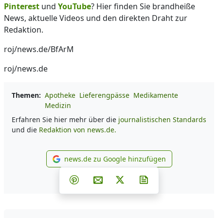
Pinterest
und
YouTube
? Hier finden Sie brandheiße
News, aktuelle Videos und den direkten Draht zur
Redaktion.
roj/news.de/BfArM
roj/news.de
Themen:
Apotheke
Lieferengpässe
Medikamente
Medizin
Erfahren Sie hier mehr über die
journalistischen Standards
und die
Redaktion von news.de.
news.de zu Google hinzufügen
news.de zu Google hinzufüg
Teilen auf Facebook
Teilen auf Whatsapp
Teilen auf Telegram
Teilen auf Pinterest
Per E-Mail teilen
Post auf X
Newsletter abonni