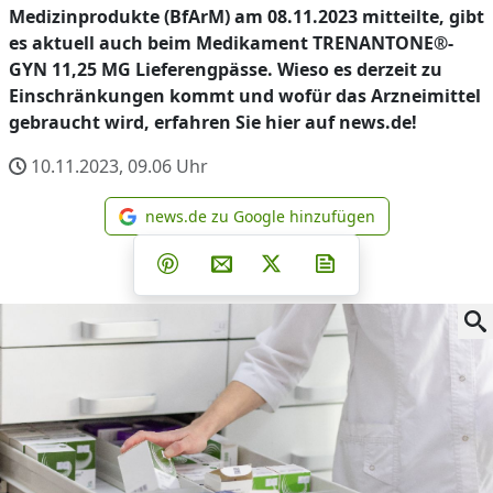
Medizinprodukte (BfArM) am 08.11.2023 mitteilte, gibt
es aktuell auch beim Medikament TRENANTONE®-
GYN 11,25 MG Lieferengpässe. Wieso es derzeit zu
Einschränkungen kommt und wofür das Arzneimittel
gebraucht wird, erfahren Sie hier auf news.de!
10.11.2023, 09.06
Uhr
news.de zu Google hinzufügen
news.de zu Google hinzufüg
Teilen auf Facebook
Teilen auf Whatsapp
Teilen auf Telegram
Teilen auf Pinterest
Per E-Mail teilen
Post auf X
Newsletter abonni