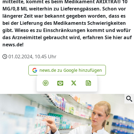
mitteilte, kommt es beim Medikament ARIXTRA® 10
MG/0,8 ML weiterhin zu Lieferengpässen. Schon vor
längerer Zeit war bekannt gegeben worden, dass es
bei der Lieferung des Medikaments Schwierigkeiten
gibt. Wieso es zu Einschränkungen kommt und wofür
das Arzneimittel gebraucht wird, erfahren Sie hier auf
news.de!
01.02.2024, 10.45
Uhr
news.de zu Google hinzufügen
news.de zu Google hinzufüg
Teilen auf Facebook
Teilen auf Whatsapp
Teilen auf Telegram
Teilen auf Pinterest
Per E-Mail teilen
Post auf X
Newsletter abonni