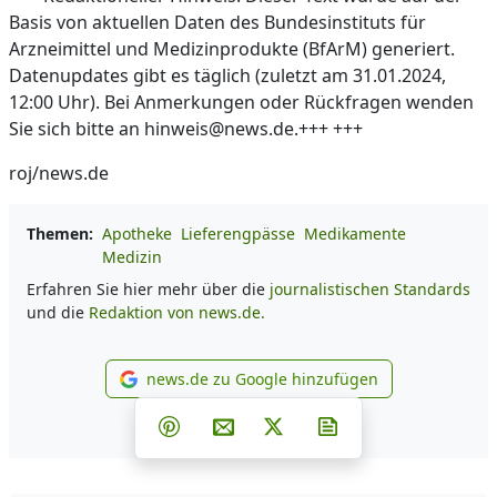
Basis von aktuellen Daten des Bundesinstituts für
Arzneimittel und Medizinprodukte (BfArM) generiert.
Datenupdates gibt es täglich (zuletzt am 31.01.2024,
12:00 Uhr). Bei Anmerkungen oder Rückfragen wenden
Sie sich bitte an hinweis@news.de.+++ +++
roj/news.de
Themen:
Apotheke
Lieferengpässe
Medikamente
Medizin
Erfahren Sie hier mehr über die
journalistischen Standards
und die
Redaktion von news.de.
news.de zu Google hinzufügen
news.de zu Google hinzufüg
Teilen auf Facebook
Teilen auf Whatsapp
Teilen auf Telegram
Teilen auf Pinterest
Per E-Mail teilen
Post auf X
Newsletter abonni