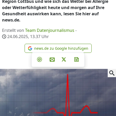
Region Cottbus und wie sich das Wetter bei Allergie
oder Wetterfühligkeit heute und morgen auf Ihre
Gesundheit auswirken kann, lesen Sie hier auf
news.de.
Erstellt von
Team Datenjournalismus
-
24.06.2025, 13.37
Uhr
news.de zu Google hinzufügen
news.de zu Google hinzufüg
Teilen auf Facebook
Teilen auf Whatsapp
Teilen auf Telegram
Teilen auf Pinterest
Per E-Mail teilen
Post auf X
Newsletter abonni