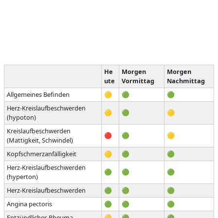
He
Morgen
Morgen
ute
Vormittag
Nachmittag
Allgemeines Befinden
🟡
🟢
🟢
Herz-Kreislaufbeschwerden
🟡
🟢
🟡
(hypoton)
Kreislaufbeschwerden
🔴
🟢
🟡
(Mattigkeit, Schwindel)
Kopfschmerzanfälligkeit
🟡
🟢
🟢
Herz-Kreislaufbeschwerden
🟢
🟢
🟢
(hyperton)
Herz-Kreislaufbeschwerden
🟢
🟢
🟢
Angina pectoris
🟢
🟢
🟢
Entzündliches Rheuma
🟡
🟢
🟢