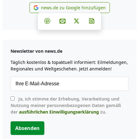
news.de zu Google hinzufügen
news.de zu Google hinzufüg
Teilen auf Facebook
Teilen auf Whatsapp
Teilen auf Telegram
Teilen auf Pinterest
Per E-Mail teilen
Post auf X
Newsletter abonni
Newsletter von news.de
Täglich kostenlos & topaktuell informiert: Eilmeldungen,
Regionales und Weltgeschehen. Jetzt anmelden!
Ja, ich stimme der Erhebung, Verarbeitung und
Nutzung meiner personenbezogenen Daten gemäß
der
ausführlichen Einwilligungserklärung
zu.
Absenden