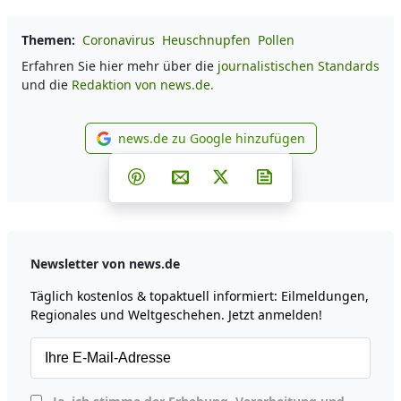
Themen:
Coronavirus
Heuschnupfen
Pollen
Erfahren Sie hier mehr über die
journalistischen Standards
und die
Redaktion von news.de.
news.de zu Google hinzufügen
news.de zu Google hinzufüg
Teilen auf Facebook
Teilen auf Whatsapp
Teilen auf Telegram
Teilen auf Pinterest
Per E-Mail teilen
Post auf X
Newsletter abonni
Newsletter von news.de
Täglich kostenlos & topaktuell informiert: Eilmeldungen,
Regionales und Weltgeschehen. Jetzt anmelden!