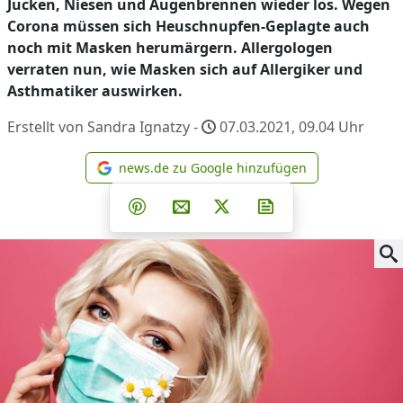
Jucken, Niesen und Augenbrennen wieder los. Wegen
Corona müssen sich Heuschnupfen-Geplagte auch
noch mit Masken herumärgern. Allergologen
verraten nun, wie Masken sich auf Allergiker und
Asthmatiker auswirken.
Erstellt von Sandra Ignatzy -
07.03.2021, 09.04
Uhr
news.de zu Google hinzufügen
news.de zu Google hinzufüg
Teilen auf Facebook
Teilen auf Whatsapp
Teilen auf Telegram
Teilen auf Pinterest
Per E-Mail teilen
Post auf X
Newsletter abonni