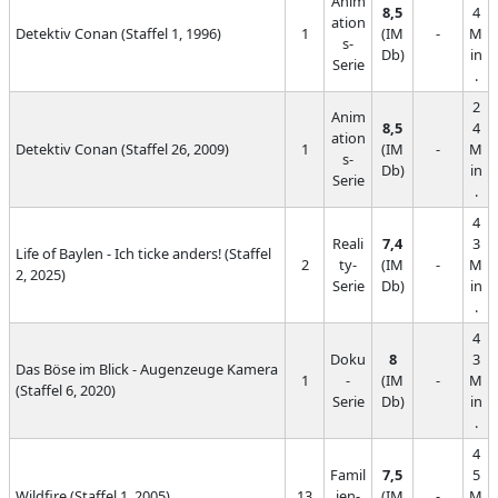
Anim
8,5
4
ation
Detektiv Conan (Staffel 1, 1996)
1
(IM
-
M
s-
Db)
in
Serie
.
2
Anim
8,5
4
ation
Detektiv Conan (Staffel 26, 2009)
1
(IM
-
M
s-
Db)
in
Serie
.
4
Reali
7,4
3
Life of Baylen - Ich ticke anders! (Staffel
2
ty-
(IM
-
M
2, 2025)
Serie
Db)
in
.
4
Doku
8
3
Das Böse im Blick - Augenzeuge Kamera
1
-
(IM
-
M
(Staffel 6, 2020)
Serie
Db)
in
.
4
Famil
7,5
5
Wildfire (Staffel 1, 2005)
13
ien-
(IM
-
M