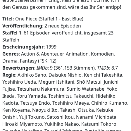
erste Staffel bisher richtig. Falls Sie also noch nicht in
den Genuss gekommen sind, wäre das Ihr Serientipp!
Titel:
One Piece (Staffel 1 - East Blue)
Veröffentlichung
: 2 neue Episoden
Staffel 1
: 61 Episoden veröffentlicht, insgesamt 23
Staffeln
Erscheinungsjahr
: 1999
Genres
: Action & Abenteuer, Animation, Komödien,
Drama, Fantasy (FSK: 12)
Bewertungen
:
IMDb
: 9 (361.153 Stimmen),
TMDb
: 8.7
Regie
: Akihiko Sano, Daisuke Nishio, Kenichi Takeshita,
Yoshihiro Ueda, Megumi Ishitani, Shō Matsui, Junichi
Fujise, Tetsuharu Nakamura, Sumio Watanabe, Yoko
Ikeda, Toru Yamada, Toshimitsu Takeuchi, Hidehiko
Kadota, Tetsuya Endo, Toshihiro Maeya, Chihiro Kumano,
Ken Koyama, Naoyuki Ito, Takashi Otsuka, Keisuke
Onishi, Yuji Tokuno, Satoshi Itou, Nanami Michibata,
Hiroaki Miyamoto, Yukihiko Nakao, Katsumi Tokoro,