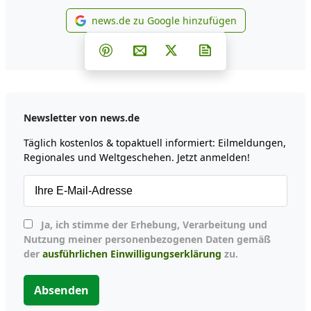
news.de zu Google hinzufügen
news.de zu Google hinzufüg
Teilen auf Facebook
Teilen auf Whatsapp
Teilen auf Telegram
Teilen auf Pinterest
Per E-Mail teilen
Post auf X
Newsletter abonni
Newsletter von news.de
Täglich kostenlos & topaktuell informiert: Eilmeldungen,
Regionales und Weltgeschehen. Jetzt anmelden!
Ja, ich stimme der Erhebung, Verarbeitung und
Nutzung meiner personenbezogenen Daten gemäß
der
ausführlichen Einwilligungserklärung
zu.
Absenden