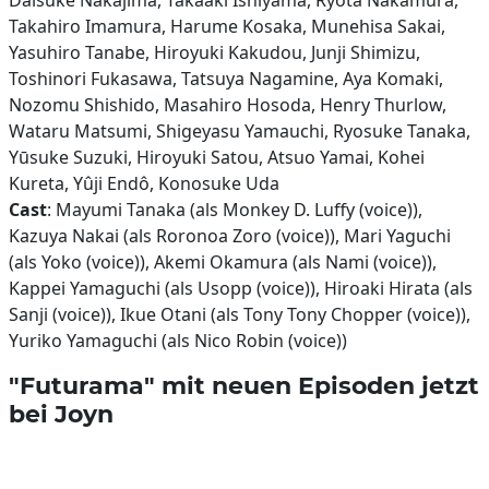
Daisuke Nakajima, Takaaki Ishiyama, Ryota Nakamura,
Takahiro Imamura, Harume Kosaka, Munehisa Sakai,
Yasuhiro Tanabe, Hiroyuki Kakudou, Junji Shimizu,
Toshinori Fukasawa, Tatsuya Nagamine, Aya Komaki,
Nozomu Shishido, Masahiro Hosoda, Henry Thurlow,
Wataru Matsumi, Shigeyasu Yamauchi, Ryosuke Tanaka,
Yūsuke Suzuki, Hiroyuki Satou, Atsuo Yamai, Kohei
Kureta, Yûji Endô, Konosuke Uda
Cast
: Mayumi Tanaka (als Monkey D. Luffy (voice)),
Kazuya Nakai (als Roronoa Zoro (voice)), Mari Yaguchi
(als Yoko (voice)), Akemi Okamura (als Nami (voice)),
Kappei Yamaguchi (als Usopp (voice)), Hiroaki Hirata (als
Sanji (voice)), Ikue Otani (als Tony Tony Chopper (voice)),
Yuriko Yamaguchi (als Nico Robin (voice))
"Futurama" mit neuen Episoden jetzt
bei Joyn