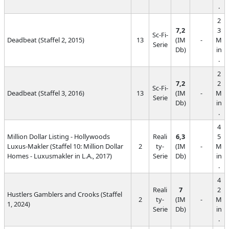
.
2
7,2
3
Sc-Fi-
Deadbeat (Staffel 2, 2015)
13
(IM
-
M
Serie
Db)
in
.
2
7,2
2
Sc-Fi-
Deadbeat (Staffel 3, 2016)
13
(IM
-
M
Serie
Db)
in
.
4
Million Dollar Listing - Hollywoods
Reali
6,3
5
Luxus-Makler (Staffel 10: Million Dollar
2
ty-
(IM
-
M
Homes - Luxusmakler in L.A., 2017)
Serie
Db)
in
.
4
Reali
7
2
Hustlers Gamblers and Crooks (Staffel
2
ty-
(IM
-
M
1, 2024)
Serie
Db)
in
.