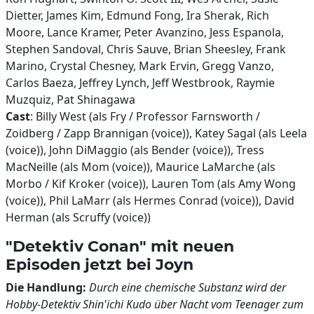
Dietter, James Kim, Edmund Fong, Ira Sherak, Rich
Moore, Lance Kramer, Peter Avanzino, Jess Espanola,
Stephen Sandoval, Chris Sauve, Brian Sheesley, Frank
Marino, Crystal Chesney, Mark Ervin, Gregg Vanzo,
Carlos Baeza, Jeffrey Lynch, Jeff Westbrook, Raymie
Muzquiz, Pat Shinagawa
Cast
: Billy West (als Fry / Professor Farnsworth /
Zoidberg / Zapp Brannigan (voice)), Katey Sagal (als Leela
(voice)), John DiMaggio (als Bender (voice)), Tress
MacNeille (als Mom (voice)), Maurice LaMarche (als
Morbo / Kif Kroker (voice)), Lauren Tom (als Amy Wong
(voice)), Phil LaMarr (als Hermes Conrad (voice)), David
Herman (als Scruffy (voice))
"Detektiv Conan" mit neuen
Episoden jetzt bei Joyn
Die Handlung:
Durch eine chemische Substanz wird der
Hobby-Detektiv Shin'ichi Kudo über Nacht vom Teenager zum