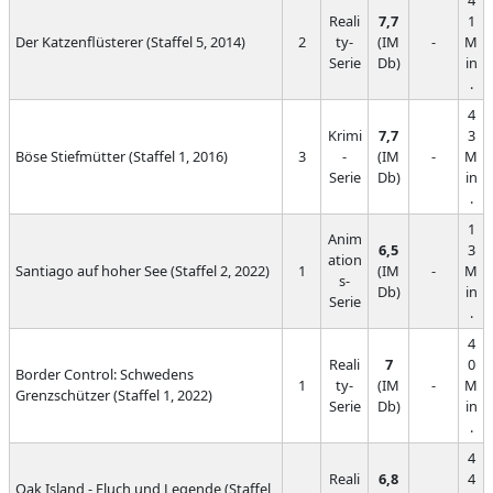
4
Reali
7,7
1
Der Katzenflüsterer (Staffel 5, 2014)
2
ty-
(IM
-
M
Serie
Db)
in
.
4
Krimi
7,7
3
Böse Stiefmütter (Staffel 1, 2016)
3
-
(IM
-
M
Serie
Db)
in
.
1
Anim
6,5
3
ation
Santiago auf hoher See (Staffel 2, 2022)
1
(IM
-
M
s-
Db)
in
Serie
.
4
Reali
7
0
Border Control: Schwedens
1
ty-
(IM
-
M
Grenzschützer (Staffel 1, 2022)
Serie
Db)
in
.
4
Reali
6,8
4
Oak Island - Fluch und Legende (Staffel