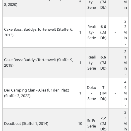
5
ty-
(IM
-
M
8, 2020)
Serie
Db)
in
.
2
Reali
6,6
3
Cake Boss: Buddys Tortenwelt (Staffel 6,
1
ty-
(IM
-
M
2013)
Serie
Db)
in
.
2
Reali
6,6
1
Cake Boss: Buddys Tortenwelt (Staffel 9,
1
ty-
(IM
-
M
2019)
Serie
Db)
in
.
4
Doku
7
4
Der Camping Clan - Alles für den Platz
1
-
(TM
-
M
(Staffel 3, 2022)
Serie
Db)
in
.
2
7,2
3
Sc-Fi-
Deadbeat (Staffel 1, 2014)
10
(IM
-
M
Serie
Db)
in