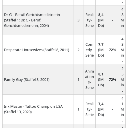
.
4
Dr. G – Beruf: Gerichtsmedizinerin
Reali
8,4
8
(Staffel 1: Dr. G - Beruf:
3
ty-
(IM
-
M
Gerichtsmedizinerin, 2004)
Serie
Db)
in
.
4
Com
7,7
3
Desperate Housewives (Staffel 8, 2011)
2
edy-
(IM
72%
M
Serie
Db)
in
.
2
Anim
8,1
5
ation
Family Guy (Staffel 3, 2001)
1
(IM
72%
M
s-
Db)
in
Serie
.
4
Reali
7,4
1
Ink Master - Tattoo Champion USA
1
ty-
(IM
-
M
(Staffel 13, 2020)
Serie
Db)
in
.