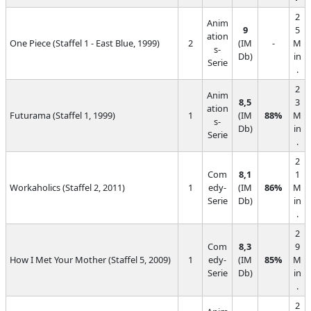
2
Anim
9
5
ation
One Piece (Staffel 1 - East Blue, 1999)
2
(IM
-
M
s-
Db)
in
Serie
.
2
Anim
8,5
3
ation
Futurama (Staffel 1, 1999)
1
(IM
88%
M
s-
Db)
in
Serie
.
2
Com
8,1
1
Workaholics (Staffel 2, 2011)
1
edy-
(IM
86%
M
Serie
Db)
in
.
2
Com
8,3
9
How I Met Your Mother (Staffel 5, 2009)
1
edy-
(IM
85%
M
Serie
Db)
in
.
2