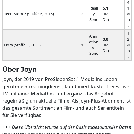
4
Reali
5,1
1
Teen Mom 2 (Staffel 6, 2015)
2
ty-
(IM
-
M
Serie
Db)
in
.
1
Anim
3,8
2
ation
Dora (Staffel 3, 2025)
1
(IM
-
M
s-
Db)
in
Serie
.
Über Joyn
Joyn, der 2019 von ProSiebenSat.1 Media ins Leben
gerufene Streamingdienst, kombiniert kostenfreies Live-
TV mit einer Mediathek und ergänzt das Angebot
regelmäßig um aktuelle Filme. Als Joyn-Plus-Abonnent ist
das gesamte Sortiment an Film- und auch Serientiteln
für Sie verfügbar.
+++
Diese Übersicht wurde auf der Basis tagesaktueller Daten