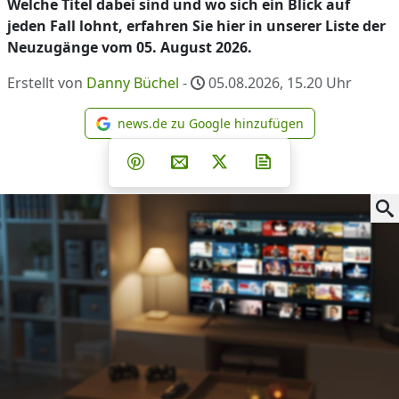
Welche Titel dabei sind und wo sich ein Blick auf
jeden Fall lohnt, erfahren Sie hier in unserer Liste der
Neuzugänge vom 05. August 2026.
Erstellt von
Danny Büchel
-
05.08.2026, 15.20
Uhr
news.de zu Google hinzufügen
news.de zu Google hinzufüg
Teilen auf Facebook
Teilen auf Whatsapp
Teilen auf Telegram
Teilen auf Pinterest
Per E-Mail teilen
Post auf X
Newsletter abonni