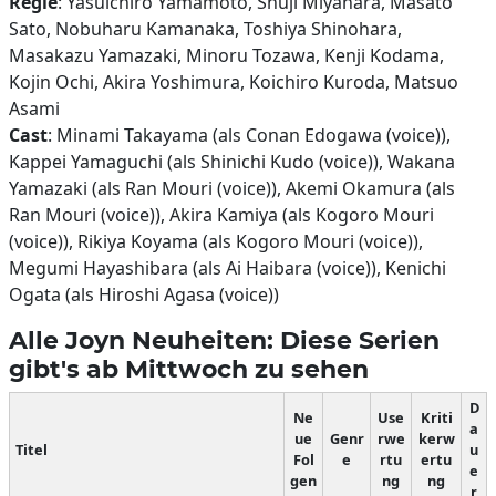
Regie
: Yasuichiro Yamamoto, Shuji Miyahara, Masato
Sato, Nobuharu Kamanaka, Toshiya Shinohara,
Masakazu Yamazaki, Minoru Tozawa, Kenji Kodama,
Kojin Ochi, Akira Yoshimura, Koichiro Kuroda, Matsuo
Asami
Cast
: Minami Takayama (als Conan Edogawa (voice)),
Kappei Yamaguchi (als Shinichi Kudo (voice)), Wakana
Yamazaki (als Ran Mouri (voice)), Akemi Okamura (als
Ran Mouri (voice)), Akira Kamiya (als Kogoro Mouri
(voice)), Rikiya Koyama (als Kogoro Mouri (voice)),
Megumi Hayashibara (als Ai Haibara (voice)), Kenichi
Ogata (als Hiroshi Agasa (voice))
Alle Joyn Neuheiten: Diese Serien
gibt's ab Mittwoch zu sehen
D
Ne
Use
Kriti
a
ue
Genr
rwe
kerw
Titel
u
Fol
e
rtu
ertu
e
gen
ng
ng
r