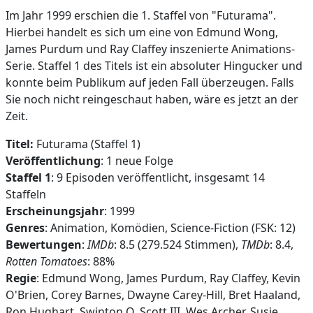
Im Jahr 1999 erschien die 1. Staffel von "Futurama".
Hierbei handelt es sich um eine von Edmund Wong,
James Purdum und Ray Claffey inszenierte Animations-
Serie. Staffel 1 des Titels ist ein absoluter Hingucker und
konnte beim Publikum auf jeden Fall überzeugen. Falls
Sie noch nicht reingeschaut haben, wäre es jetzt an der
Zeit.
Titel:
Futurama (Staffel 1)
Veröffentlichung
: 1 neue Folge
Staffel 1
: 9 Episoden veröffentlicht, insgesamt 14
Staffeln
Erscheinungsjahr
: 1999
Genres
: Animation, Komödien, Science-Fiction (FSK: 12)
Bewertungen
:
IMDb
: 8.5 (279.524 Stimmen),
TMDb
: 8.4,
Rotten Tomatoes
: 88%
Regie
: Edmund Wong, James Purdum, Ray Claffey, Kevin
O'Brien, Corey Barnes, Dwayne Carey-Hill, Bret Haaland,
Ron Hughart, Swinton O. Scott III, Wes Archer, Susie