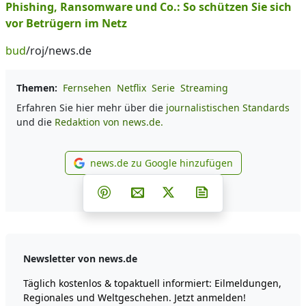
Phishing, Ransomware und Co.: So schützen Sie sich
vor Betrügern im Netz
bud
/roj/news.de
Themen:
Fernsehen
Netflix
Serie
Streaming
Erfahren Sie hier mehr über die
journalistischen Standards
und die
Redaktion von news.de.
news.de zu Google hinzufügen
news.de zu Google hinzufüg
Teilen auf Facebook
Teilen auf Whatsapp
Teilen auf Telegram
Teilen auf Pinterest
Per E-Mail teilen
Post auf X
Newsletter abonni
Newsletter von news.de
Täglich kostenlos & topaktuell informiert: Eilmeldungen,
Regionales und Weltgeschehen. Jetzt anmelden!