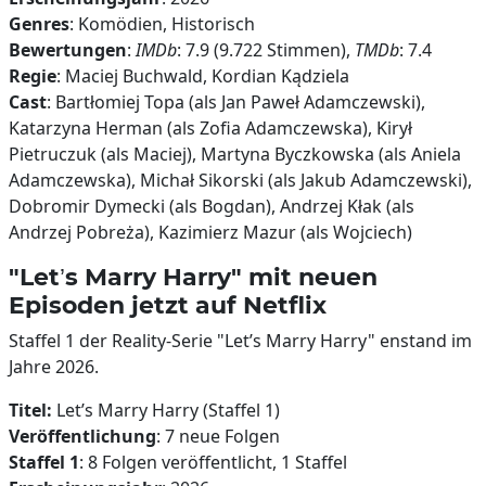
Genres
: Komödien, Historisch
Bewertungen
:
IMDb
: 7.9 (9.722 Stimmen),
TMDb
: 7.4
Regie
: Maciej Buchwald, Kordian Kądziela
Cast
: Bartłomiej Topa (als Jan Paweł Adamczewski),
Katarzyna Herman (als Zofia Adamczewska), Kirył
Pietruczuk (als Maciej), Martyna Byczkowska (als Aniela
Adamczewska), Michał Sikorski (als Jakub Adamczewski),
Dobromir Dymecki (als Bogdan), Andrzej Kłak (als
Andrzej Pobreża), Kazimierz Mazur (als Wojciech)
"Let’s Marry Harry" mit neuen
Episoden jetzt auf Netflix
Staffel 1 der Reality-Serie "Let’s Marry Harry" enstand im
Jahre 2026.
Titel:
Let’s Marry Harry (Staffel 1)
Veröffentlichung
: 7 neue Folgen
Staffel 1
: 8 Folgen veröffentlicht, 1 Staffel