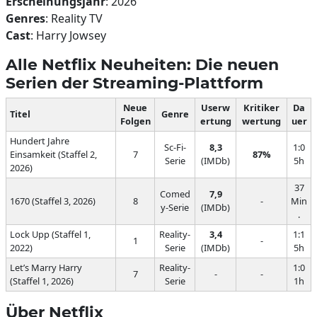
Erscheinungsjahr
: 2026
Genres
: Reality TV
Cast
: Harry Jowsey
Alle Netflix Neuheiten: Die neuen
Serien der Streaming-Plattform
Neue
Userw
Kritiker
Da
Titel
Genre
Folgen
ertung
wertung
uer
Hundert Jahre
Sc-Fi-
8,3
1:0
Einsamkeit (Staffel 2,
7
87%
Serie
(IMDb)
5h
2026)
37
Comed
7,9
1670 (Staffel 3, 2026)
8
-
Min
y-Serie
(IMDb)
.
Lock Upp (Staffel 1,
Reality-
3,4
1:1
1
-
2022)
Serie
(IMDb)
5h
Let’s Marry Harry
Reality-
1:0
7
-
-
(Staffel 1, 2026)
Serie
1h
Über Netflix