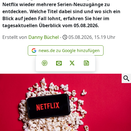
Netflix wieder mehrere Serien-Neuzugänge zu
entdecken. Welche Titel dabei sind und wo sich ein
Blick auf jeden Fall lohnt, erfahren Sie hier im
tagesaktuellen Überblick vom 05.08.2026.
Erstellt von
Danny Büchel
-
05.08.2026, 15.19
Uhr
news.de zu Google hinzufügen
news.de zu Google hinzufüg
Teilen auf Facebook
Teilen auf Whatsapp
Teilen auf Telegram
Teilen auf Pinterest
Per E-Mail teilen
Post auf X
Newsletter abonni