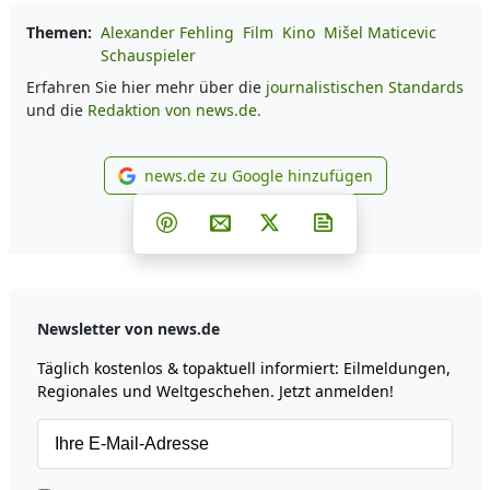
Themen:
Alexander Fehling
Film
Kino
Mišel Maticevic
Schauspieler
Erfahren Sie hier mehr über die
journalistischen Standards
und die
Redaktion von news.de.
news.de zu Google hinzufügen
news.de zu Google hinzufüg
Teilen auf Facebook
Teilen auf Whatsapp
Teilen auf Telegram
Teilen auf Pinterest
Per E-Mail teilen
Post auf X
Newsletter abonni
Newsletter von news.de
Täglich kostenlos & topaktuell informiert: Eilmeldungen,
Regionales und Weltgeschehen. Jetzt anmelden!