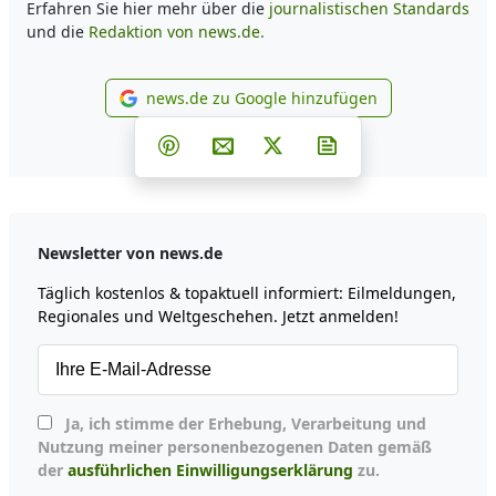
Erfahren Sie hier mehr über die
journalistischen Standards
und die
Redaktion von news.de.
news.de zu Google hinzufügen
news.de zu Google hinzufüg
Teilen auf Facebook
Teilen auf Whatsapp
Teilen auf Telegram
Teilen auf Pinterest
Per E-Mail teilen
Post auf X
Newsletter abonni
Newsletter von news.de
Täglich kostenlos & topaktuell informiert: Eilmeldungen,
Regionales und Weltgeschehen. Jetzt anmelden!
Ja, ich stimme der Erhebung, Verarbeitung und
Nutzung meiner personenbezogenen Daten gemäß
der
ausführlichen Einwilligungserklärung
zu.