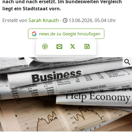
nach und nach ersetzt. Im bundesweiten Vergleich
liegt ein Stadtstaat vorn.
Erstellt von
Sarah Knauth
-
13.06.2026, 05.04
Uhr
news.de zu Google hinzufügen
news.de zu Google hinzufüg
Teilen auf Facebook
Teilen auf Whatsapp
Teilen auf Telegram
Teilen auf Pinterest
Per E-Mail teilen
Post auf X
Newsletter abonni