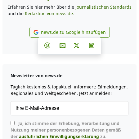
Erfahren Sie hier mehr über die
journalistischen Standards
und die
Redaktion von news.de.
news.de zu Google hinzufügen
news.de zu Google hinzufüg
Teilen auf Facebook
Teilen auf Whatsapp
Teilen auf Telegram
Teilen auf Pinterest
Per E-Mail teilen
Post auf X
Newsletter abonni
Newsletter von news.de
Täglich kostenlos & topaktuell informiert: Eilmeldungen,
Regionales und Weltgeschehen. Jetzt anmelden!
Ja, ich stimme der Erhebung, Verarbeitung und
Nutzung meiner personenbezogenen Daten gemäß
der
ausführlichen Einwilligungserklärung
zu.