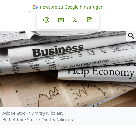
news.de zu Google hinzufügen
news.de zu Google hinzufüg
Teilen auf Facebook
Teilen auf Whatsapp
Teilen auf Telegram
Teilen auf Pinterest
Per E-Mail teilen
Post auf X
Newsletter abonni
Adobe Stock / Dmitry Nikolaev
Bild: Adobe Stock / Dmitry Nikolaev