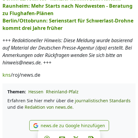
Raunheim: Mehr Starts nach Nordwesten - Beratung
zu Flughafen-Plänen
Berlin/Ottobrunn: Serienstart für Schwerlast-Drohne
kommt drei Jahre früher
+++
Redaktioneller Hinweis: Diese Meldung wurde basierend
auf Material der Deutschen Presse-Agentur (dpa) erstellt. Bei
Anmerkungen oder Rückfragen wenden Sie sich bitte an
hinweis@news.de.
+++
kns
/roj/news.de
Themen:
Hessen
Rheinland-Pfalz
Erfahren Sie hier mehr über die
journalistischen Standards
und die
Redaktion von news.de.
news.de zu Google hinzufügen
news.de zu Google hinzufüg
Teilen auf Facebook
Teilen auf Whatsapp
Teilen auf Telegram