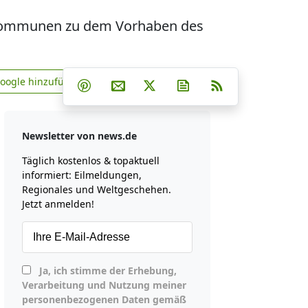
r-Kommunen zu dem Vorhaben des
Teilen auf Facebook
Teilen auf Whatsapp
Teilen auf Telegram
Google hinzufügen
Teilen auf Pinterest
Per E-Mail teilen
Post auf X
Newsletter abonniere
RSS
news.de zu Google hinzufügen
Newsletter von news.de
Täglich kostenlos & topaktuell
informiert: Eilmeldungen,
Regionales und Weltgeschehen.
Jetzt anmelden!
Ja, ich stimme der Erhebung,
Verarbeitung und Nutzung meiner
personenbezogenen Daten gemäß