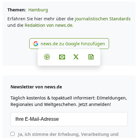
Themen:
Hamburg
Erfahren Sie hier mehr über die
journalistischen Standards
und die
Redaktion von news.de.
news.de zu Google hinzufügen
news.de zu Google hinzufüg
Teilen auf Facebook
Teilen auf Whatsapp
Teilen auf Telegram
Teilen auf Pinterest
Per E-Mail teilen
Post auf X
Newsletter abonni
Newsletter von news.de
Täglich kostenlos & topaktuell informiert: Eilmeldungen,
Regionales und Weltgeschehen. Jetzt anmelden!
Ja, ich stimme der Erhebung, Verarbeitung und