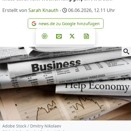
Erstellt von
Sarah Knauth
-
06.06.2026, 12.11
Uhr
news.de zu Google hinzufügen
news.de zu Google hinzufüg
Teilen auf Facebook
Teilen auf Whatsapp
Teilen auf Telegram
Teilen auf Pinterest
Per E-Mail teilen
Post auf X
Newsletter abonni
Adobe Stock / Dmitry Nikolaev