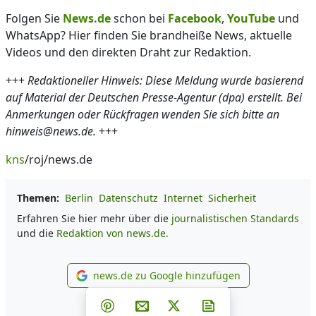
Folgen Sie
News.de
schon bei
Facebook
,
YouTube
und
WhatsApp? Hier finden Sie brandheiße News, aktuelle
Videos und den direkten Draht zur Redaktion.
+++
Redaktioneller Hinweis: Diese Meldung wurde basierend
auf Material der Deutschen Presse-Agentur (dpa) erstellt. Bei
Anmerkungen oder Rückfragen wenden Sie sich bitte an
hinweis@news.de.
+++
kns
/roj/news.de
Themen:
Berlin
Datenschutz
Internet
Sicherheit
Erfahren Sie hier mehr über die
journalistischen Standards
und die
Redaktion von news.de.
news.de zu Google hinzufügen
news.de zu Google hinzufüg
Teilen auf Facebook
Teilen auf Whatsapp
Teilen auf Telegram
Teilen auf Pinterest
Per E-Mail teilen
Post auf X
Newsletter abonni