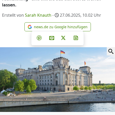
lassen.
Erstellt von
Sarah Knauth
-
27.06.2025, 10.02
Uhr
news.de zu Google hinzufügen
news.de zu Google hinzufüg
Teilen auf Facebook
Teilen auf Whatsapp
Teilen auf Telegram
Teilen auf Pinterest
Per E-Mail teilen
Post auf X
Newsletter abonni