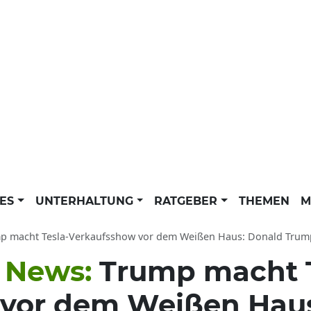
LES
UNTERHALTUNG
RATGEBER
THEMEN
M
 macht Tesla-Verkaufsshow vor dem Weißen Haus: Donald Trump News der dpa a
 News:
Trump macht T
 vor dem Weißen Hau