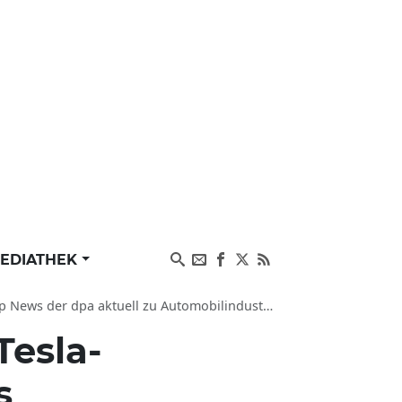
EDIATHEK
ktuell zu Automobilindustrie und Elektroindustrie
esla-
s