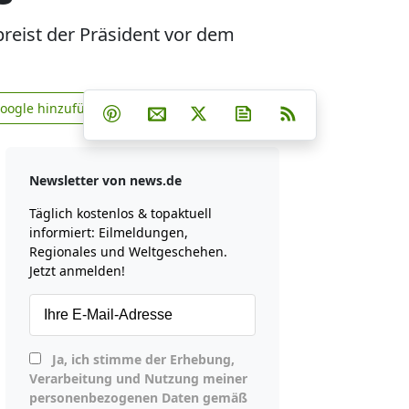
reist der Präsident vor dem
Teilen auf Facebook
Teilen auf Whatsapp
Teilen auf Telegram
Google hinzufügen
Teilen auf Pinterest
Per E-Mail teilen
Post auf X
Newsletter abonniere
RSS
news.de zu Google hinzufügen
Newsletter von news.de
Täglich kostenlos & topaktuell
informiert: Eilmeldungen,
Regionales und Weltgeschehen.
Jetzt anmelden!
Ja, ich stimme der Erhebung,
Verarbeitung und Nutzung meiner
personenbezogenen Daten gemäß