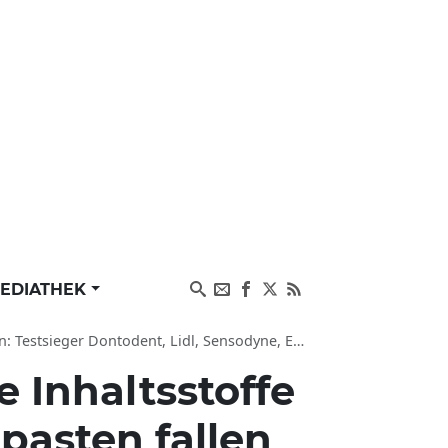
EDIATHEK
dent, Lidl, Sensodyne, Elmex, Parodontax, Blend-a-med
e Inhaltsstoffe
pasten fallen