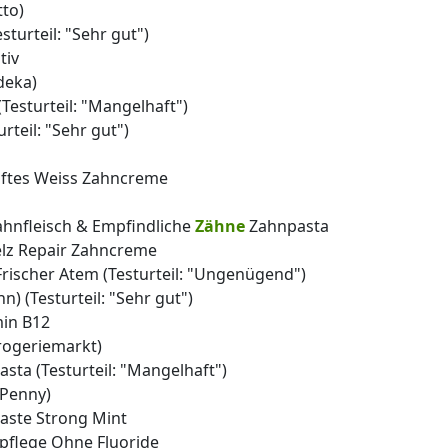
tto)
turteil: "Sehr gut")
tiv
deka)
Testurteil: "Mangelhaft")
rteil: "Sehr gut")
anftes Weiss Zahncreme
hnfleisch & Empfindliche
Zähne
Zahnpasta
elz Repair Zahncreme
Frischer Atem (Testurteil: "Ungenügend")
 (Testurteil: "Sehr gut")
min B12
rogeriemarkt)
sta (Testurteil: "Mangelhaft")
 Penny)
paste Strong Mint
pflege Ohne Fluoride