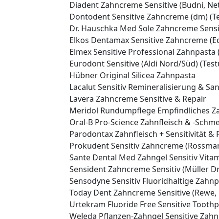
Diadent Zahncreme Sensitive (Budni, Ne
Dontodent Sensitive Zahncreme (dm) (Tes
Dr. Hauschka Med Sole Zahncreme Sensi
Elkos Dentamax Sensitive Zahncreme (E
Elmex Sensitive Professional Zahnpasta (
Eurodont Sensitive (Aldi Nord/Süd) (Testu
Hübner Original Silicea Zahnpasta
Lacalut Sensitiv Remineralisierung & S
Lavera Zahncreme Sensitive & Repair
Meridol Rundumpflege Empfindliches Za
Oral-B Pro-Science Zahnfleisch & -Schm
Parodontax Zahnfleisch + Sensitivität & 
Prokudent Sensitiv Zahncreme (Rossmann)
Sante Dental Med Zahngel Sensitiv Vita
Sensident Zahncreme Sensitiv (Müller D
Sensodyne Sensitiv Fluoridhaltige Zahnpa
Today Dent Zahncreme Sensitive (Rewe,
Urtekram Fluoride Free Sensitive Tooth
Weleda Pflanzen-Zahngel Sensitive Zahn