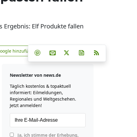
 Ergebnis: Elf Produkte fallen
Teilen auf Facebook
Teilen auf Whatsapp
Teilen auf Telegram
Google hinzufügen
Teilen auf Pinterest
Per E-Mail teilen
Post auf X
Newsletter abonniere
RSS
news.de zu Google hinzufügen
Newsletter von news.de
Täglich kostenlos & topaktuell
informiert: Eilmeldungen,
Regionales und Weltgeschehen.
Jetzt anmelden!
Ja, ich stimme der Erhebung,