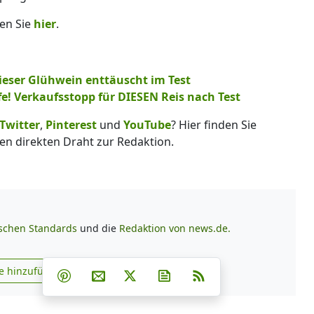
den Sie
hier
.
Dieser Glühwein enttäuscht im Test
e! Verkaufsstopp für DIESEN Reis nach Test
Twitter
,
Pinterest
und
YouTube
? Hier finden Sie
en direkten Draht zur Redaktion.
ischen Standards
und die
Redaktion von news.de.
Teilen auf Facebook
Teilen auf Whatsapp
Teilen auf Telegram
e hinzufügen
Teilen auf Pinterest
Per E-Mail teilen
Post auf X
Newsletter abonnieren
RSS
s.de zu Google hinzufügen