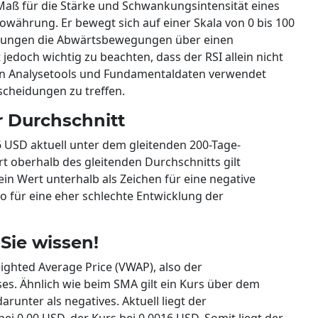
n Maß für die Stärke und Schwankungsintensität eines
owährung. Er bewegt sich auf einer Skala von 0 bis 100
egungen die Abwärtsbewegungen über einen
jedoch wichtig zu beachten, dass der RSI allein nicht
en Analysetools und Fundamentaldaten verwendet
scheidungen zu treffen.
r Durchschnitt
6 USD aktuell unter dem gleitenden 200-Tage-
rt oberhalb des gleitenden Durchschnitts gilt
 ein Wert unterhalb als Zeichen für eine negative
so für eine eher schlechte Entwicklung der
Sie wissen!
eighted Average Price (VWAP), also der
s. Ähnlich wie beim SMA gilt ein Kurs über dem
arunter als negatives. Aktuell liegt der
i 0,00 USD, der Kurs bei 0,0016 USD. Somit liegt der