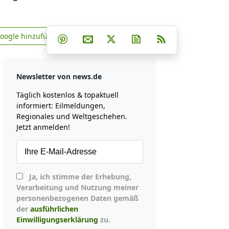
Teilen auf Facebook
Teilen auf Whatsapp
Teilen auf Telegram
Google hinzufügen
Teilen auf Pinterest
Per E-Mail teilen
Post auf X
Newsletter abonniere
RSS
news.de zu Google hinzufügen
Newsletter von news.de
Täglich kostenlos & topaktuell
informiert: Eilmeldungen,
Regionales und Weltgeschehen.
Jetzt anmelden!
Ja, ich stimme der Erhebung,
Verarbeitung und Nutzung meiner
personenbezogenen Daten gemäß
der
ausführlichen
Einwilligungserklärung
zu.