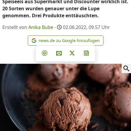
Speiseeis aus Supermarkt und Discounter wirklich ist.
20 Sorten wurden genauer unter die Lupe
genommen. Drei Produkte enttäuschten.
Erstellt von
Anika Bube
-
02.06.2022, 09.57
Uhr
news.de zu Google hinzufügen
news.de zu Google hinzufüg
Teilen auf Facebook
Teilen auf Whatsapp
Teilen auf Telegram
Teilen auf Pinterest
Per E-Mail teilen
Post auf X
Newsletter abonni