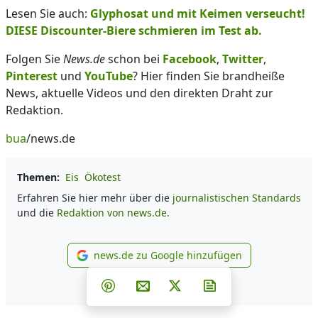
Lesen Sie auch:
Glyphosat und mit Keimen verseucht!
DIESE Discounter-Biere schmieren im Test ab.
Folgen Sie
News.de
schon bei
Facebook
,
Twitter
,
Pinterest
und
YouTube
? Hier finden Sie brandheiße
News, aktuelle Videos und den direkten Draht zur
Redaktion.
bua
/news.de
Themen:
Eis
Ökotest
Erfahren Sie hier mehr über die
journalistischen Standards
und die
Redaktion von news.de.
news.de zu Google hinzufügen
news.de zu Google hinzufüg
Teilen auf Facebook
Teilen auf Whatsapp
Teilen auf Telegram
Teilen auf Pinterest
Per E-Mail teilen
Post auf X
Newsletter abonni