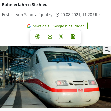
Bahn erfahren Sie hier.
Erstellt von Sandra Ignatzy -
20.08.2021, 11.20
Uhr
news.de zu Google hinzufügen
news.de zu Google hinzufüg
Teilen auf Facebook
Teilen auf Whatsapp
Teilen auf Telegram
Teilen auf Pinterest
Per E-Mail teilen
Post auf X
Newsletter abonni