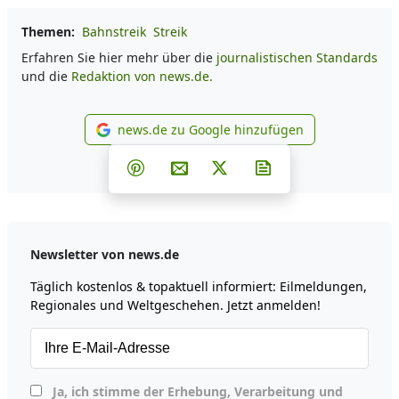
Themen:
Bahnstreik
Streik
Erfahren Sie hier mehr über die
journalistischen Standards
und die
Redaktion von news.de.
news.de zu Google hinzufügen
news.de zu Google hinzufüg
Teilen auf Facebook
Teilen auf Whatsapp
Teilen auf Telegram
Teilen auf Pinterest
Per E-Mail teilen
Post auf X
Newsletter abonni
Newsletter von news.de
Täglich kostenlos & topaktuell informiert: Eilmeldungen,
Regionales und Weltgeschehen. Jetzt anmelden!
Ja, ich stimme der Erhebung, Verarbeitung und