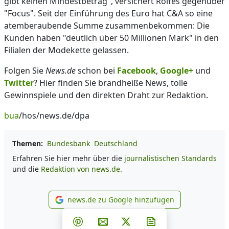
gibt keinen Mindestbetrag", versichert Rolfes gegenüber
"Focus". Seit der Einführung des Euro hat C&A so eine
atemberaubende Summe zusammenbekommen: Die
Kunden haben "deutlich über 50 Millionen Mark" in den
Filialen der Modekette gelassen.
Folgen Sie
News.de
schon bei
Facebook
,
Google+
und
Twitter
? Hier finden Sie brandheiße News, tolle
Gewinnspiele und den direkten Draht zur Redaktion.
bua
/hos/news.de/dpa
Themen:
Bundesbank
Deutschland
Erfahren Sie hier mehr über die
journalistischen Standards
und die
Redaktion von news.de.
news.de zu Google hinzufügen
news.de zu Google hinzufüg
Teilen auf Facebook
Teilen auf Whatsapp
Teilen auf Telegram
Teilen auf Pinterest
Per E-Mail teilen
Post auf X
Newsletter abonni