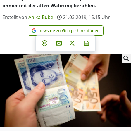
immer mit der alten Währung bezahlen.
Erstellt von
Anika Bube
-
21.03.2019, 15.15
Uhr
news.de zu Google hinzufügen
news.de zu Google hinzufüg
Teilen auf Facebook
Teilen auf Whatsapp
Teilen auf Telegram
Teilen auf Pinterest
Per E-Mail teilen
Post auf X
Newsletter abonni