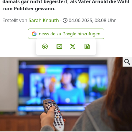
damals gar nicht begeistert, als Vater Arnold die Wahl
zum Politiker gewann.
Erstellt von
Sarah Knauth
-
04.06.2025, 08.08
Uhr
news.de zu Google hinzufügen
news.de zu Google hinzufüg
Teilen auf Facebook
Teilen auf Whatsapp
Teilen auf Telegram
Teilen auf Pinterest
Per E-Mail teilen
Post auf X
Newsletter abonni