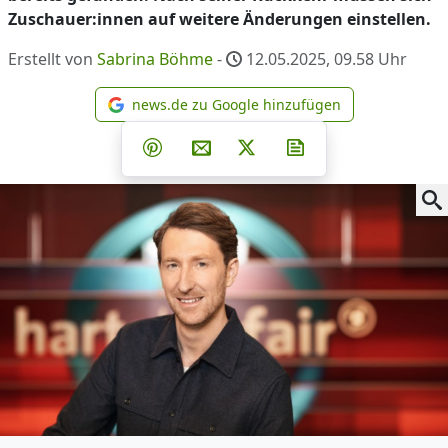
Zuschauer:innen auf weitere Änderungen einstellen.
Erstellt von
Sabrina Böhme
-
12.05.2025, 09.58
Uhr
news.de zu Google hinzufügen
news.de zu Google hinzufüg
Teilen auf Facebook
Teilen auf Whatsapp
Teilen auf Telegram
Teilen auf Pinterest
Per E-Mail teilen
Post auf X
Newsletter abonni