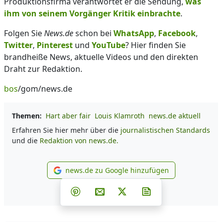
Produktionsfirma verantwortet er die Sendung,
was
ihm von seinem Vorgänger Kritik einbrachte
.
Folgen Sie
News.de
schon bei
WhatsApp
,
Facebook
,
Twitter
,
Pinterest
und
YouTube
? Hier finden Sie
brandheiße News, aktuelle Videos und den direkten
Draht zur Redaktion.
bos
/gom/news.de
Themen:
Hart aber fair
Louis Klamroth
news.de aktuell
Erfahren Sie hier mehr über die
journalistischen Standards
und die
Redaktion von news.de.
news.de zu Google hinzufügen
news.de zu Google hinzufüg
Teilen auf Facebook
Teilen auf Whatsapp
Teilen auf Telegram
Teilen auf Pinterest
Per E-Mail teilen
Post auf X
Newsletter abonni