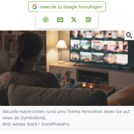
news.de zu Google hinzufügen
news.de zu Google hinzufüg
Teilen auf Facebook
Teilen auf Whatsapp
Teilen auf Telegram
Teilen auf Pinterest
Per E-Mail teilen
Post auf X
Newsletter abonni
Aktuelle Nachrichten rund ums Thema Fernsehen lesen Sie auf
news.de (Symbolbild).
Bild: Adobe Stock / StockPhotoPro