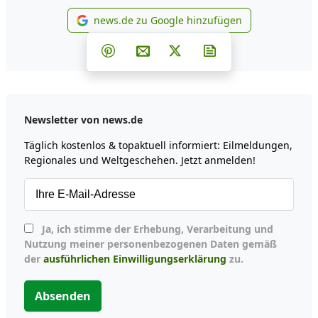
news.de zu Google hinzufügen
news.de zu Google hinzufüg
Teilen auf Facebook
Teilen auf Whatsapp
Teilen auf Telegram
Teilen auf Pinterest
Per E-Mail teilen
Post auf X
Newsletter abonni
Newsletter von news.de
Täglich kostenlos & topaktuell informiert: Eilmeldungen,
Regionales und Weltgeschehen. Jetzt anmelden!
Ja, ich stimme der Erhebung, Verarbeitung und
Nutzung meiner personenbezogenen Daten gemäß
der
ausführlichen Einwilligungserklärung
zu.
Absenden