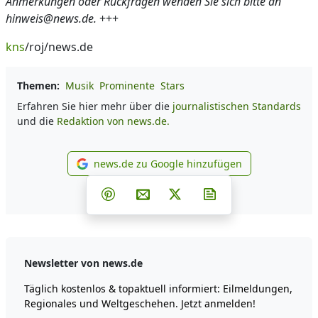
Anmerkungen oder Rückfragen wenden Sie sich bitte an
hinweis@news.de.
+++
kns
/roj/news.de
Themen:
Musik
Prominente
Stars
Erfahren Sie hier mehr über die
journalistischen Standards
und die
Redaktion von news.de.
news.de zu Google hinzufügen
news.de zu Google hinzufüg
Teilen auf Facebook
Teilen auf Whatsapp
Teilen auf Telegram
Teilen auf Pinterest
Per E-Mail teilen
Post auf X
Newsletter abonni
Newsletter von news.de
Täglich kostenlos & topaktuell informiert: Eilmeldungen,
Regionales und Weltgeschehen. Jetzt anmelden!