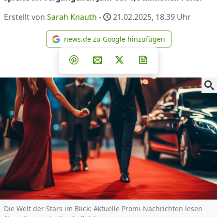
Erstellt von
Sarah Knauth
-
21.02.2025, 18.39
Uhr
news.de zu Google hinzufügen
news.de zu Google hinzufüg
Teilen auf Facebook
Teilen auf Whatsapp
Teilen auf Telegram
Teilen auf Pinterest
Per E-Mail teilen
Post auf X
Newsletter abonni
Die Welt der Stars im Blick: Aktuelle Promi-Nachrichten lesen