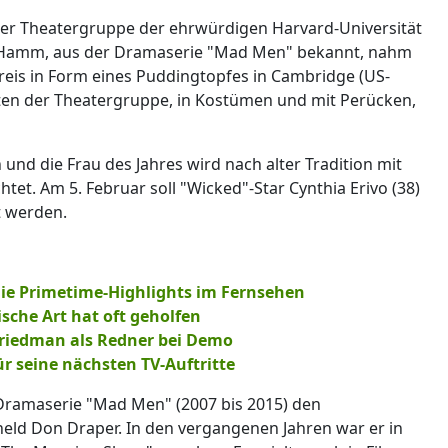
der Theatergruppe der ehrwürdigen Harvard-Universität
. Hamm, aus der Dramaserie "Mad Men" bekannt, nahm
eis in Form eines Puddingtopfes in Cambridge (US-
ten der Theatergruppe, in Kostümen und mit Perücken,
und die Frau des Jahres wird nach alter Tradition mit
et. Am 5. Februar soll "Wicked"-Star Cynthia Erivo (38)
t werden.
ie Primetime-Highlights im Fernsehen
sche Art hat oft geholfen
Friedman als Redner bei Demo
ür seine nächsten TV-Auftritte
Dramaserie "Mad Men" (2007 bis 2015) den
ld Don Draper. In den vergangenen Jahren war er in