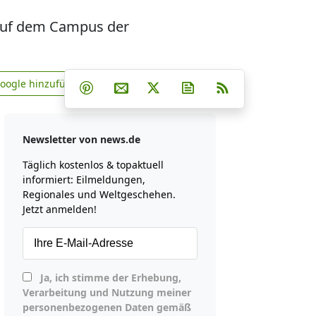
 auf dem Campus der
Teilen auf Facebook
Teilen auf Whatsapp
Teilen auf Telegram
Google hinzufügen
Teilen auf Pinterest
Per E-Mail teilen
Post auf X
Newsletter abonniere
RSS
news.de zu Google hinzufügen
Newsletter von news.de
Täglich kostenlos & topaktuell
informiert: Eilmeldungen,
Regionales und Weltgeschehen.
Jetzt anmelden!
Ja, ich stimme der Erhebung,
Verarbeitung und Nutzung meiner
personenbezogenen Daten gemäß