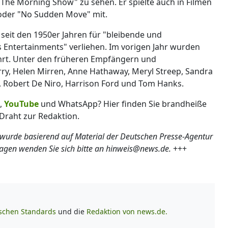
The Morning Show" zu sehen. Er spielte auch in Filmen
 oder "No Sudden Move" mit.
seit den 1950er Jahren für "bleibende und
s Entertainments" verliehen. Im vorigen Jahr wurden
hrt. Unter den früheren Empfängern und
rry, Helen Mirren, Anne Hathaway, Meryl Streep, Sandra
e, Robert De Niro, Harrison Ford und Tom Hanks.
,
YouTube
und WhatsApp? Hier finden Sie brandheiße
Draht zur Redaktion.
 wurde basierend auf Material der Deutschen Presse-Agentur
ragen wenden Sie sich bitte an hinweis@news.de.
+++
ischen Standards
und die
Redaktion von news.de.