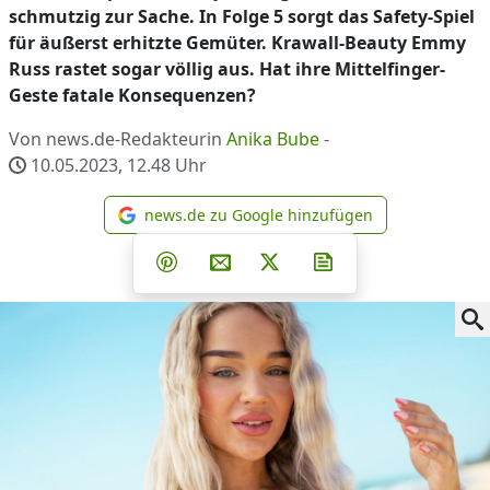
schmutzig zur Sache. In Folge 5 sorgt das Safety-Spiel
für äußerst erhitzte Gemüter. Krawall-Beauty Emmy
Russ rastet sogar völlig aus. Hat ihre Mittelfinger-
Geste fatale Konsequenzen?
Von news.de-Redakteurin
Anika Bube
-
10.05.2023, 12.48
Uhr
news.de zu Google hinzufügen
news.de zu Google hinzufüg
Teilen auf Facebook
Teilen auf Whatsapp
Teilen auf Telegram
Teilen auf Pinterest
Per E-Mail teilen
Post auf X
Newsletter abonni