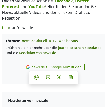
Folgen Sie
News.de
schon bei
Facebook
,
Twitter
,
Pinterest
und
YouTube
? Hier finden Sie brandheiße
News, aktuelle Videos und den direkten Draht zur
Redaktion.
bua
/rad/news.de
Themen:
news.de aktuell
RTL2
Wer ist raus?
Erfahren Sie hier mehr über die
journalistischen Standards
und die
Redaktion von news.de.
news.de zu Google hinzufügen
news.de zu Google hinzufüg
Teilen auf Facebook
Teilen auf Whatsapp
Teilen auf Telegram
Teilen auf Pinterest
Per E-Mail teilen
Post auf X
Newsletter abonni
Newsletter von news.de