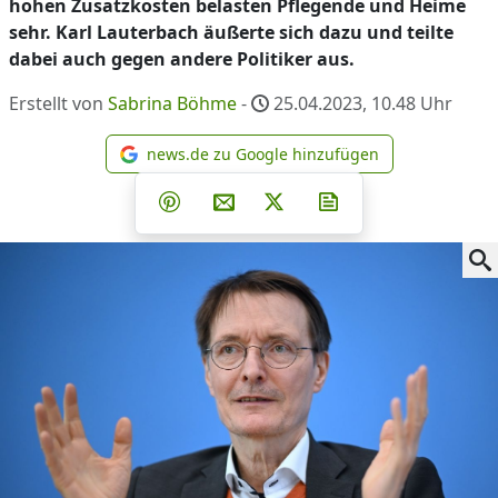
hohen Zusatzkosten belasten Pflegende und Heime
sehr. Karl Lauterbach äußerte sich dazu und teilte
dabei auch gegen andere Politiker aus.
Erstellt von
Sabrina Böhme
-
25.04.2023, 10.48
Uhr
news.de zu Google hinzufügen
news.de zu Google hinzufüg
Teilen auf Facebook
Teilen auf Whatsapp
Teilen auf Telegram
Teilen auf Pinterest
Per E-Mail teilen
Post auf X
Newsletter abonni