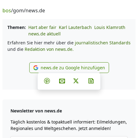
bos
/gom/news.de
Themen:
Hart aber fair
Karl Lauterbach
Louis Klamroth
news.de aktuell
Erfahren Sie hier mehr über die
journalistischen Standards
und die
Redaktion von news.de.
news.de zu Google hinzufügen
news.de zu Google hinzufüg
Teilen auf Facebook
Teilen auf Whatsapp
Teilen auf Telegram
Teilen auf Pinterest
Per E-Mail teilen
Post auf X
Newsletter abonni
Newsletter von news.de
Täglich kostenlos & topaktuell informiert: Eilmeldungen,
Regionales und Weltgeschehen. Jetzt anmelden!