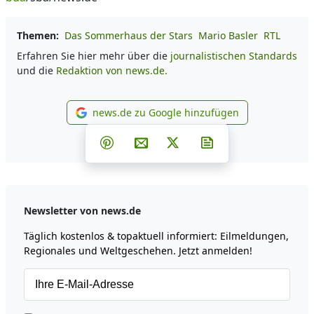
Themen:
Das Sommerhaus der Stars
Mario Basler
RTL
Erfahren Sie hier mehr über die
journalistischen Standards
und die
Redaktion von news.de.
news.de zu Google hinzufügen
news.de zu Google hinzufüg
Teilen auf Facebook
Teilen auf Whatsapp
Teilen auf Telegram
Teilen auf Pinterest
Per E-Mail teilen
Post auf X
Newsletter abonni
Newsletter von news.de
Täglich kostenlos & topaktuell informiert: Eilmeldungen,
Regionales und Weltgeschehen. Jetzt anmelden!