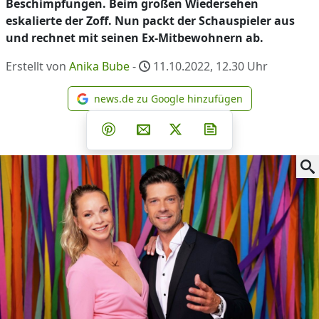
Beschimpfungen. Beim großen Wiedersehen
eskalierte der Zoff. Nun packt der Schauspieler aus
und rechnet mit seinen Ex-Mitbewohnern ab.
Erstellt von
Anika Bube
-
11.10.2022, 12.30
Uhr
news.de zu Google hinzufügen
news.de zu Google hinzufüg
Teilen auf Facebook
Teilen auf Whatsapp
Teilen auf Telegram
Teilen auf Pinterest
Per E-Mail teilen
Post auf X
Newsletter abonni