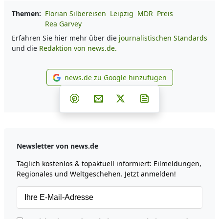
Themen:
Florian Silbereisen
Leipzig
MDR
Preis
Rea Garvey
Erfahren Sie hier mehr über die
journalistischen Standards
und die
Redaktion von news.de.
news.de zu Google hinzufügen
news.de zu Google hinzufüg
Teilen auf Facebook
Teilen auf Whatsapp
Teilen auf Telegram
Teilen auf Pinterest
Per E-Mail teilen
Post auf X
Newsletter abonni
Newsletter von news.de
Täglich kostenlos & topaktuell informiert: Eilmeldungen,
Regionales und Weltgeschehen. Jetzt anmelden!