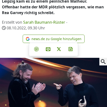
Leipzig kam es zu einem peinlichen Malheur.
Offenbar hatte der MDR plötzlich vergessen, wie man
Rea Garvey richtig schreibt.
Erstellt von
Sarah Baumann-Rüster
-
08.10.2022, 09.30
Uhr
news.de zu Google hinzufügen
news.de zu Google hinzufüg
Teilen auf Facebook
Teilen auf Whatsapp
Teilen auf Telegram
Teilen auf Pinterest
Per E-Mail teilen
Post auf X
Newsletter abonni