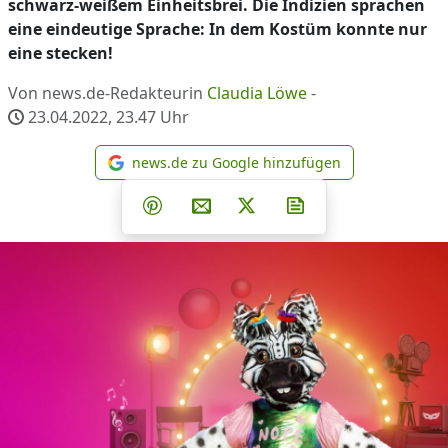
schwarz-weißem Einheitsbrei. Die Indizien sprachen
eine eindeutige Sprache: In dem Kostüm konnte nur
eine stecken!
Von news.de-Redakteurin
Claudia Löwe
-
23.04.2022, 23.47
Uhr
news.de zu Google hinzufügen
news.de zu Google hinzufüg
Teilen auf Facebook
Teilen auf Whatsapp
Teilen auf Telegram
Teilen auf Pinterest
Per E-Mail teilen
Post auf X
Newsletter abonni