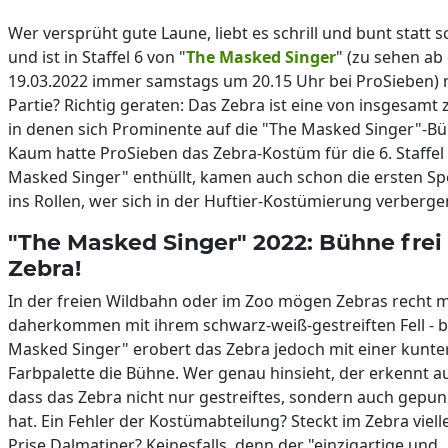
Wer versprüht gute Laune, liebt es schrill und bunt statt 
und ist in Staffel 6 von "
The Masked Singer
" (zu sehen a
19.03.2022 immer samstags um 20.15 Uhr bei ProSieben) 
Partie? Richtig geraten: Das Zebra ist eine von insgesamt
in denen sich Prominente auf die "The Masked Singer"-Bü
Kaum hatte ProSieben das Zebra-Kostüm für die 6. Staffel
Masked Singer" enthüllt, kamen auch schon die ersten Sp
ins Rollen, wer sich in der Huftier-Kostümierung verberge
"The Masked Singer" 2022: Bühne frei 
Zebra!
In der freien Wildbahn oder im Zoo mögen Zebras recht
daherkommen mit ihrem schwarz-weiß-gestreiften Fell - b
Masked Singer" erobert das Zebra jedoch mit einer kunt
Farbpalette die Bühne. Wer genau hinsieht, der erkennt 
dass das Zebra nicht nur gestreiftes, sondern auch gepunk
hat. Ein Fehler der Kostümabteilung? Steckt im Zebra vielle
Prise Dalmatiner? Keinesfalls, denn der "einzigartige und