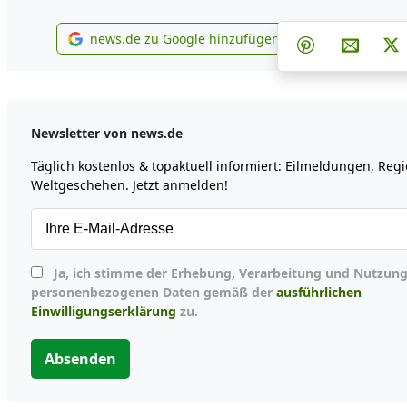
Teilen auf F
Teilen
news.de zu Google hinzufügen
Teilen auf Pin
Per E-M
P
news.de zu Google hinzufügen
Newsletter von news.de
Täglich kostenlos & topaktuell informiert: Eilmeldungen, Reg
Weltgeschehen. Jetzt anmelden!
Ja, ich stimme der Erhebung, Verarbeitung und Nutzung meiner
personenbezogenen Daten gemäß der
ausführlichen
Einwilligungserklärung
zu.
Absenden