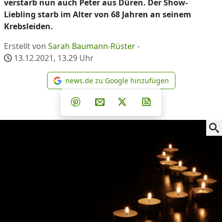
verstarb nun auch Peter aus Düren. Der Show-
Liebling starb im Alter von 68 Jahren an seinem
Krebsleiden.
Erstellt von
Sarah Baumann-Rüster
-
13.12.2021, 13.29
Uhr
news.de zu Google hinzufügen
news.de zu Google hinzufüg
Teilen auf Facebook
Teilen auf Whatsapp
Teilen auf Telegram
Teilen auf Pinterest
Per E-Mail teilen
Post auf X
Newsletter abonni