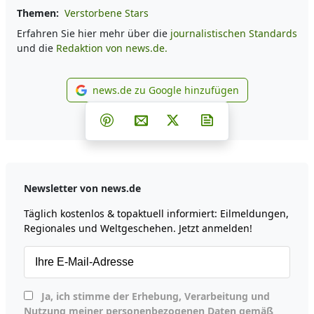
Themen:
Verstorbene Stars
Erfahren Sie hier mehr über die
journalistischen Standards
und die
Redaktion von news.de.
news.de zu Google hinzufügen
news.de zu Google hinzufüg
Teilen auf Facebook
Teilen auf Whatsapp
Teilen auf Telegram
Teilen auf Pinterest
Per E-Mail teilen
Post auf X
Newsletter abonni
Newsletter von news.de
Täglich kostenlos & topaktuell informiert: Eilmeldungen,
Regionales und Weltgeschehen. Jetzt anmelden!
Ja, ich stimme der Erhebung, Verarbeitung und
Nutzung meiner personenbezogenen Daten gemäß