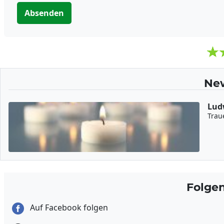
Absenden
New
Ludw
Trau
Folge
Auf Facebook folgen