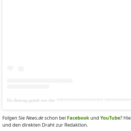
Ein Beitrag geteilt von Der ???????????????????? ???????????
Folgen Sie
News.de
schon bei
Facebook
und
YouTube
? Hi
und den direkten Draht zur Redaktion.