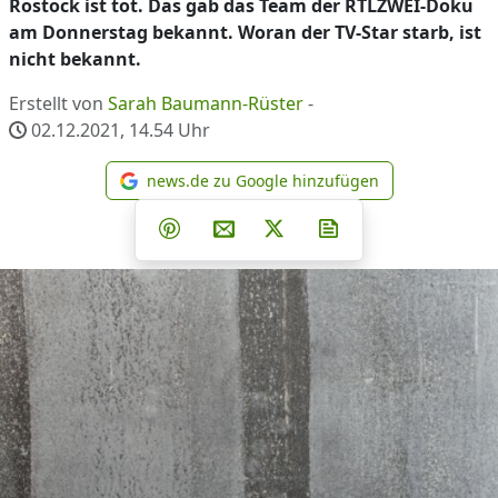
Rostock ist tot. Das gab das Team der RTLZWEI-Doku
am Donnerstag bekannt. Woran der TV-Star starb, ist
nicht bekannt.
Erstellt von
Sarah Baumann-Rüster
-
02.12.2021, 14.54
Uhr
news.de zu Google hinzufügen
news.de zu Google hinzufüg
Teilen auf Facebook
Teilen auf Whatsapp
Teilen auf Telegram
Teilen auf Pinterest
Per E-Mail teilen
Post auf X
Newsletter abonni