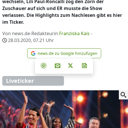
wechseln, Lili Paul-Roncalli zog den Zorn der
Zuschauer auf sich und ER musste die Show
verlassen. Die Highlights zum Nachlesen gibt es hier
im Ticker.
Von news.de-Redakteurin
Franziska Kais
-
28.03.2020, 07.21
Uhr
news.de zu Google hinzufügen
news.de zu Google hinzufüg
Teilen auf Facebook
Teilen auf Whatsapp
Teilen auf Telegram
Teilen auf Pinterest
Per E-Mail teilen
Post auf X
Newsletter abonni
Liveticker