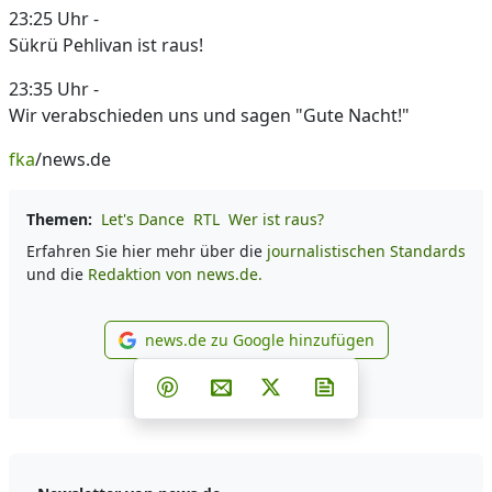
23:25 Uhr -
Sükrü Pehlivan ist raus!
23:35 Uhr -
Wir verabschieden uns und sagen "Gute Nacht!"
fka
/news.de
Themen:
Let's Dance
RTL
Wer ist raus?
Erfahren Sie hier mehr über die
journalistischen Standards
und die
Redaktion von news.de.
news.de zu Google hinzufügen
news.de zu Google hinzufüg
Teilen auf Facebook
Teilen auf Whatsapp
Teilen auf Telegram
Teilen auf Pinterest
Per E-Mail teilen
Post auf X
Newsletter abonni