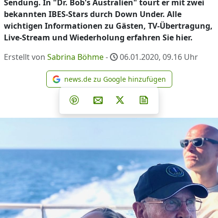
Sendung. In "Dr. Bob's Australien" tourt er mit zwei
bekannten IBES-Stars durch Down Under. Alle
wichtigen Informationen zu Gästen, TV-Übertragung,
Live-Stream und Wiederholung erfahren Sie hier.
Erstellt von
Sabrina Böhme
-
06.01.2020, 09.16
Uhr
news.de zu Google hinzufügen
news.de zu Google hinzufüg
Teilen auf Facebook
Teilen auf Whatsapp
Teilen auf Telegram
Teilen auf Pinterest
Per E-Mail teilen
Post auf X
Newsletter abonni