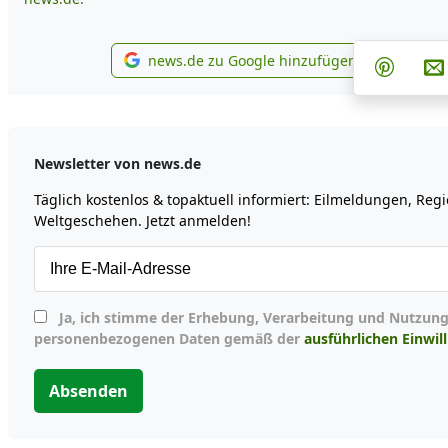
Teile
news.de zu Google hinzufügen
Teilen 
news.de zu Google hinzuf
Newsletter von news.de
Täglich kostenlos & topaktuell informiert: Eilmeldungen, Reg
Weltgeschehen. Jetzt anmelden!
Ja, ich stimme der Erhebung, Verarbeitung und Nutzung meiner
personenbezogenen Daten gemäß der
ausführlichen Einwil
Absenden