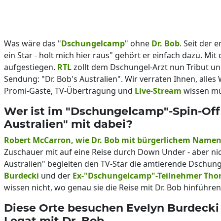
Was wäre das "
Dschungelcamp
" ohne
Dr. Bob
. Seit der e
ein Star - holt mich hier raus" gehört er einfach dazu. Mit 
aufgestiegen.
RTL
zollt dem Dschungel-Arzt nun Tribut un
Sendung: "Dr. Bob's Australien". Wir verraten Ihnen, alles 
Promi-Gäste, TV-Übertragung und
Live-Stream
wissen mü
Wer ist im "Dschungelcamp"-Spin-Off 
Australien" mit dabei?
Robert McCarron, wie Dr. Bob mit bürgerlichem Namen
Zuschauer mit auf eine Reise durch Down Under - aber nicht
Australien" begleiten den TV-Star die amtierende Dschun
Burdecki
und der
Ex-"Dschungelcamp"-Teilnehmer Thor
wissen nicht, wo genau sie die Reise mit Dr. Bob hinführen
Diese Orte besuchen Evelyn Burdecki
Legat mit Dr. Bob