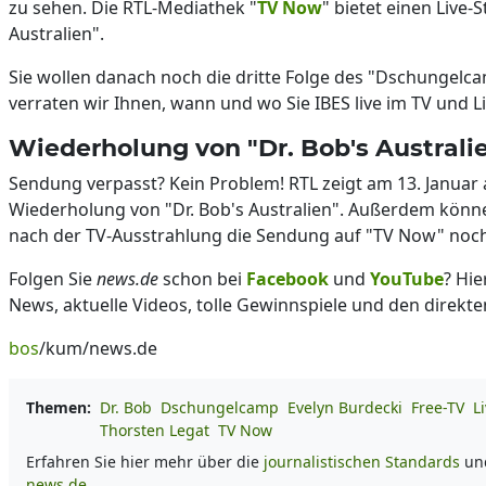
zu sehen. Die RTL-Mediathek "
TV Now
" bietet einen Live-
Australien".
Sie wollen danach noch die dritte Folge des "Dschungelc
verraten wir Ihnen, wann und wo Sie IBES live im TV und 
Wiederholung von "Dr. Bob's Australi
Sendung verpasst? Kein Problem! RTL zeigt am 13. Januar 
Wiederholung von "Dr. Bob's Australien". Außerdem können
nach der TV-Ausstrahlung die Sendung auf "TV Now" noch
Folgen Sie
news.de
schon bei
Facebook
und
YouTube
? Hie
News, aktuelle Videos, tolle Gewinnspiele und den direkte
bos
/kum/news.de
Themen:
Dr. Bob
Dschungelcamp
Evelyn Burdecki
Free-TV
L
Thorsten Legat
TV Now
Erfahren Sie hier mehr über die
journalistischen Standards
un
news.de.