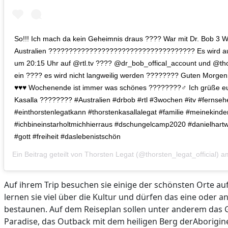
So!!! Ich mach da kein Geheimnis draus ???? War mit Dr. Bob 3 
Australien ???????????????????????????????????? Es wird au
um 20:15 Uhr auf @rtl.tv ???? @dr_bob_offical_account und @thor
ein ???? es wird nicht langweilig werden ???????? Guten Morge
♥️♥️♥️ Wochenende ist immer was schönes ????????‍♂️ Ich grüße e
Kasalla ???????? #Australien #drbob #rtl #3wochen #itv #fernseh
#einthorstenlegatkann #thorstenkasallalegat #familie #meinekinder
#ichbineinstarholtmichhierraus #dschungelcamp2020 #danielhartwi
#gott #freiheit #daslebenistschön
Ein Beitrag geteilt von
Thorsten Legat
(@thorsten_legat_official) 
Auf ihrem Trip besuchen sie einige der schönsten Orte au
lernen sie viel über die Kultur und dürfen das eine oder a
bestaunen. Auf dem Reiseplan sollen unter anderem das Gr
Paradise, das Outback mit dem heiligen Berg derAborigin