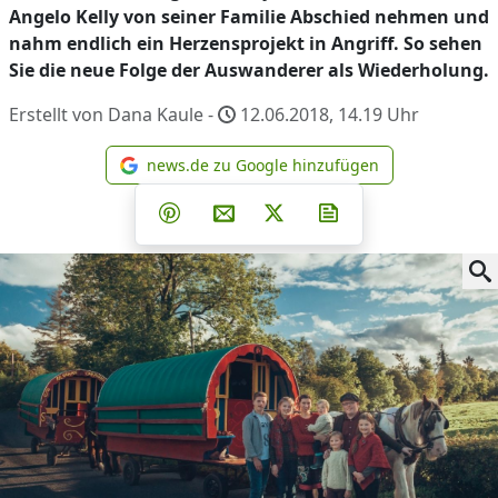
Angelo Kelly von seiner Familie Abschied nehmen und
nahm endlich ein Herzensprojekt in Angriff. So sehen
Sie die neue Folge der Auswanderer als Wiederholung.
Erstellt von Dana Kaule -
12.06.2018, 14.19
Uhr
news.de zu Google hinzufügen
news.de zu Google hinzufüg
Teilen auf Facebook
Teilen auf Whatsapp
Teilen auf Telegram
Teilen auf Pinterest
Per E-Mail teilen
Post auf X
Newsletter abonni