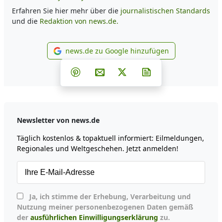
Erfahren Sie hier mehr über die
journalistischen Standards
und die
Redaktion von news.de.
news.de zu Google hinzufügen
news.de zu Google hinzufüg
Teilen auf Facebook
Teilen auf Whatsapp
Teilen auf Telegram
Teilen auf Pinterest
Per E-Mail teilen
Post auf X
Newsletter abonni
Newsletter von news.de
Täglich kostenlos & topaktuell informiert: Eilmeldungen,
Regionales und Weltgeschehen. Jetzt anmelden!
Ja, ich stimme der Erhebung, Verarbeitung und
Nutzung meiner personenbezogenen Daten gemäß
der
ausführlichen Einwilligungserklärung
zu.