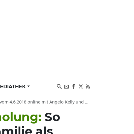
EDIATHEK
line mit Angelo Kelly und Mallorca-Jens Büchner
holung:
So
milie als