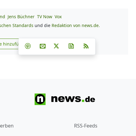
and
Jens Büchner
TV Now
Vox
ischen Standards
und die
Redaktion von news.de.
Teilen auf Facebook
Teilen auf Whatsapp
Teilen auf Telegram
e hinzufügen
Teilen auf Pinterest
Per E-Mail teilen
Post auf X
Newsletter abonnieren
RSS
s.de zu Google hinzufügen
erben
RSS-Feeds