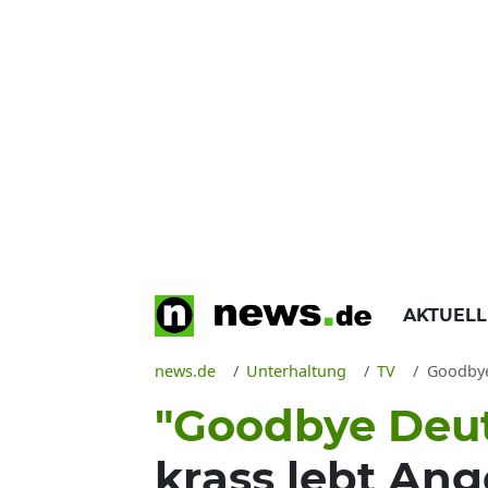
AKTUEL
news.de
Unterhaltung
TV
Goodbye D
"Goodbye Deut
krass lebt Ange