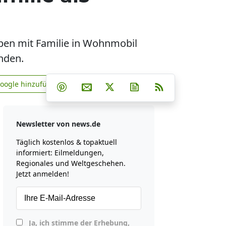
eben mit Familie in Wohnmobil
nden.
Teilen auf Facebook
Teilen auf Whatsapp
Teilen auf Telegram
Google hinzufügen
Teilen auf Pinterest
Per E-Mail teilen
Post auf X
Newsletter abonniere
RSS
news.de zu Google hinzufügen
Newsletter von news.de
Täglich kostenlos & topaktuell
informiert: Eilmeldungen,
Regionales und Weltgeschehen.
Jetzt anmelden!
Ja, ich stimme der Erhebung,