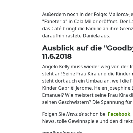
Außerdem noch in der Folge: Mallorca-Je
"Faneteria" in Cala Millor eröffnet. Der 
das Café bringt die Familie an ihre Gre
daraufhin rastete Daniela aus.
Ausblick auf die "Good
11.6.2018
Angelo Kelly muss wieder weg von der Ins
steht an! Seine Frau Kira und die Kinde
steht dort auch ein Umbau an, weil die Fa
Kinder Gabriël Jerome, Helen Josephine
Emanuel? Wie meistert seine Frau Kira d
seinen Geschwistern? Die Spannung für d
Folgen Sie
News.de
schon bei
Facebook
,
News, tolle Gewinnspiele und den direkt
gma/kns/news.de