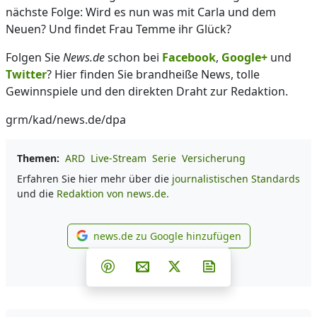
nächste Folge: Wird es nun was mit Carla und dem
Neuen? Und findet Frau Temme ihr Glück?
Folgen Sie
News.de
schon bei
Facebook
,
Google+
und
Twitter
? Hier finden Sie brandheiße News, tolle
Gewinnspiele und den direkten Draht zur Redaktion.
grm/kad/news.de/dpa
Themen:
ARD
Live-Stream
Serie
Versicherung
Erfahren Sie hier mehr über die
journalistischen Standards
und die
Redaktion von news.de.
news.de zu Google hinzufügen
news.de zu Google hinzufüg
Teilen auf Facebook
Teilen auf Whatsapp
Teilen auf Telegram
Teilen auf Pinterest
Per E-Mail teilen
Post auf X
Newsletter abonni