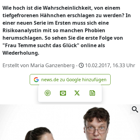
Wie hoch ist die Wahrscheinlichkeit, von einem
tiefgefrorenen Hähnchen erschlagen zu werden? In
einer neuen Serie im Ersten muss sich eine
Risikoanalystin mit so manchen Phobien
herumschlagen. So sehen Sie die erste Folge von
"Frau Temme sucht das Glück" online als
Wiederholung.
Erstellt von Maria Ganzenberg -
10.02.2017, 16.33
Uhr
news.de zu Google hinzufügen
news.de zu Google hinzufüg
Teilen auf Facebook
Teilen auf Whatsapp
Teilen auf Telegram
Teilen auf Pinterest
Per E-Mail teilen
Post auf X
Newsletter abonni