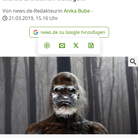
Von news.de-Redakteurin
Anika Bube
-
21.03.2019, 15.16
Uhr
news.de zu Google hinzufügen
news.de zu Google hinzufüg
Teilen auf Facebook
Teilen auf Whatsapp
Teilen auf Telegram
Teilen auf Pinterest
Per E-Mail teilen
Post auf X
Newsletter abonni