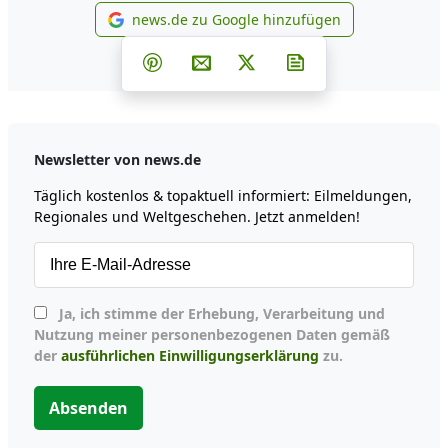
news.de zu Google hinzufügen
news.de zu Google hinzufüg
Teilen auf Facebook
Teilen auf Whatsapp
Teilen auf Telegram
Teilen auf Pinterest
Per E-Mail teilen
Post auf X
Newsletter abonni
Newsletter von news.de
Täglich kostenlos & topaktuell informiert: Eilmeldungen,
Regionales und Weltgeschehen. Jetzt anmelden!
Ja, ich stimme der Erhebung, Verarbeitung und
Nutzung meiner personenbezogenen Daten gemäß
der
ausführlichen Einwilligungserklärung
zu.
Absenden