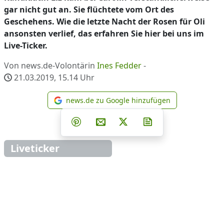
gar nicht gut an. Sie flüchtete vom Ort des
Geschehens. Wie die letzte Nacht der Rosen für Oli
ansonsten verlief, das erfahren Sie hier bei uns im
Live-Ticker.
Von news.de-Volontärin
Ines Fedder
-
21.03.2019, 15.14
Uhr
news.de zu Google hinzufügen
news.de zu Google hinzufüg
Teilen auf Facebook
Teilen auf Whatsapp
Teilen auf Telegram
Teilen auf Pinterest
Per E-Mail teilen
Post auf X
Newsletter abonni
Liveticker