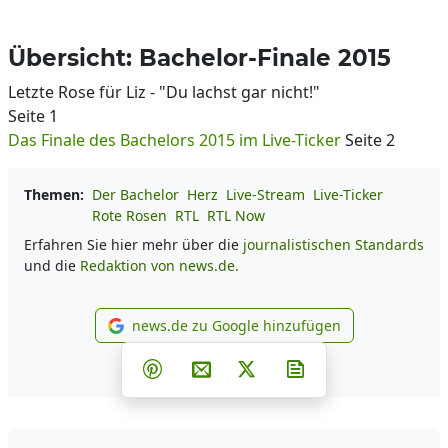
Übersicht: Bachelor-Finale 2015
Letzte Rose für Liz - "Du lachst gar nicht!"
Seite 1
Das Finale des Bachelors 2015 im Live-Ticker
Seite 2
Themen:
Der Bachelor
Herz
Live-Stream
Live-Ticker
Rote Rosen
RTL
RTL Now
Erfahren Sie hier mehr über die
journalistischen Standards
und die
Redaktion von news.de.
news.de zu Google hinzufügen
news.de zu Google hinzufüg
Teilen auf Facebook
Teilen auf Whatsapp
Teilen auf Telegram
Teilen auf Pinterest
Per E-Mail teilen
Post auf X
Newsletter abonni