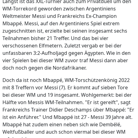
Längst ist das XXL-Turnier auch zum Privatduell um den
WM-Torrekord geworden zwischen Argentiniens
Weltmeister Messi und Frankreichs Ex-Champion
Mbappé. Messi, auf den Argentiniens Spiel extrem
zugeschnitten ist, erzielte bei seinen insgesamt sechs
Teilnahmen bisher 21 Treffer. Und das bei vier
verschossenen Elfmetern. Zuletzt vergab er bei der
unfassbaren 3:2-Aufholjagd gegen Ägypten. Wie in den
vier Spielen bei dieser WM zuvor traf Messi dann aber
doch noch gegen die Nordafrikaner.
Doch da ist noch Mbappé, WM-Torschützenkönig 2022
mit 8 Treffern vor Messi (7). Er kommt auf sieben Tore
bei dieser WM und 19 insgesamt. Wohlgemerkt: bei der
Hälfte von Messis WM-Teilnahmen. "Er ist gereift", sagt
Frankreichs Trainer Didier Deschamps über Mbappé: "Er
ist ein Anführer." Und Mbappé ist 27 - Messi 39 Jahre alt.
Mbappé hat zudem einen neben sich wie Dembélé,
Weltfußballer und auch schon viermal bei dieser WM