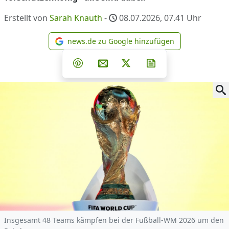
Erstellt von
Sarah Knauth
-
08.07.2026, 07.41
Uhr
news.de zu Google hinzufügen
news.de zu Google hinzufüg
Teilen auf Facebook
Teilen auf Whatsapp
Teilen auf Telegram
Teilen auf Pinterest
Per E-Mail teilen
Post auf X
Newsletter abonni
Insgesamt 48 Teams kämpfen bei der Fußball-WM 2026 um den