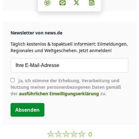
Teilen auf Facebook
Teilen auf Whatsapp
Teilen auf Telegram
Teilen auf Pinterest
Per E-Mail teilen
Post auf X
Newsletter abonni
Newsletter von news.de
Täglich kostenlos & topaktuell informiert: Eilmeldungen,
Regionales und Weltgeschehen. Jetzt anmelden!
Ja, ich stimme der Erhebung, Verarbeitung und
Nutzung meiner personenbezogenen Daten gemäß
der
ausführlichen Einwilligungserklärung
zu.
Absenden
0